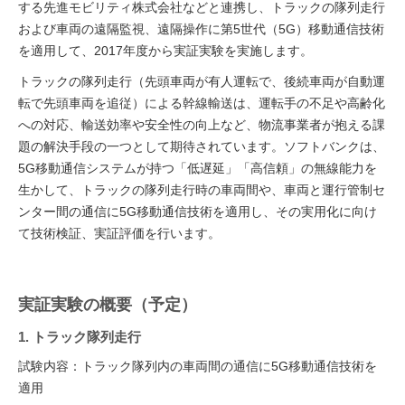
する先進モビリティ株式会社などと連携し、トラックの隊列走行
および車両の遠隔監視、遠隔操作に第5世代（5G）移動通信技術
を適用して、2017年度から実証実験を実施します。
トラックの隊列走行（先頭車両が有人運転で、後続車両が自動運
転で先頭車両を追従）による幹線輸送は、運転手の不足や高齢化
への対応、輸送効率や安全性の向上など、物流事業者が抱える課
題の解決手段の一つとして期待されています。ソフトバンクは、
5G移動通信システムが持つ「低遅延」「高信頼」の無線能力を
生かして、トラックの隊列走行時の車両間や、車両と運行管制セ
ンター間の通信に5G移動通信技術を適用し、その実用化に向け
て技術検証、実証評価を行います。
実証実験の概要（予定）
1. トラック隊列走行
試験内容：トラック隊列内の車両間の通信に5G移動通信技術を
適用