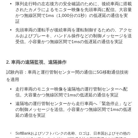
隊列走行時の左右後方の安全確認のために、後続車両に搭載
されたカメラによるモニター映像を先頭車両に配信。大容量
かつ無線区間で1ms（1,000分の1秒）の低遅延の通信を実
証
先頭車両の運転手が後続車両を運転制御するための、アクセ
ルおよびブレーキ、ハンドル操作などの制御メッセージを送
受信。小容量かつ無線区間で1msの低遅延の通信を実証
2. 車両の遠隔監視、遠隔操作
試験内容：車両と運行管制センター間の通信に5G移動通信技術
を適用
走行車両のモニター映像を遠隔地の運行管制センターへ配
信。大容量かつ無線区間で1msの低遅延の通信を実証
遠隔地の運行管制センターから走行車両へ「緊急停止」など
の制御メッセージを送信。小容量かつ無線区間で1msの低遅
延の通信を実証
SoftBankおよびソフトバンクの名称、ロゴは、日本国およびその他の