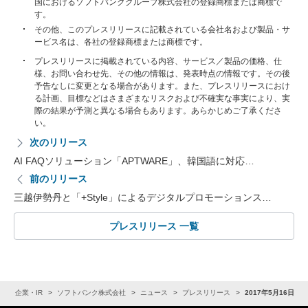
国におけるソフトバンクグループ株式会社の登録商標または商標で
す。
その他、このプレスリリースに記載されている会社名および製品・サ
ービス名は、各社の登録商標または商標です。
プレスリリースに掲載されている内容、サービス／製品の価格、仕
様、お問い合わせ先、その他の情報は、発表時点の情報です。その後
予告なしに変更となる場合があります。また、プレスリリースにおけ
る計画、目標などはさまざまなリスクおよび不確実な事実により、実
際の結果が予測と異なる場合もあります。あらかじめご了承くださ
い。
次のリリース
AI FAQソリューション「APTWARE」、韓国語に対応…
前のリリース
三越伊勢丹と「+Style」によるデジタルプロモーションス…
プレスリリース 一覧
ム
企業・IR
ソフトバンク株式会社
ニュース
プレスリリース
2017年5月16日