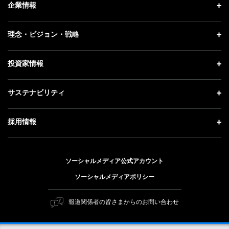
ニュース トップ
企業情報
プレスリリース
企業情報 トップ
理念・ビジョン・戦略
お知らせ
社長メッセージ
理念・ビジョン・戦略 トップ
投資家情報
更新情報
会社概要
成長戦略「Activate AI for Society」
記者説明会
投資家情報 トップ
サステナビリティ
事業紹介
技術戦略
ソフトバンクニュース
経営方針
ガバナンス
サステナビリティ トップ
採用情報
人材戦略
IRライブラリー
社会貢献活動
トップメッセージ
採用情報 トップ
財務情報
公開情報
ESG方針・体制
ソーシャルメディア公式アカウント
新卒採用
個人投資家の皆さまへ
ソーシャルメディアポリシー
価値創造プロセス
キャリア採用
株式と社債について
マテリアリティ（重要課題）
報道関係者の皆さまからのお問い合わせ
障がい者採用
コーポレート・ガバナンス
ESGの主な取り組み