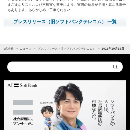
まざまなリスクおよび不確実な事実により、実際の結果が予測と異なる場合
もあります。あらかじめご了承ください。
プレスリリース（旧ソフトバンクテレコム） 一覧
ク株式会社
ニュース
プレスリリース（旧ソフトバンクテレコム）
2013年10月15日
Conduct
Submit
a
search