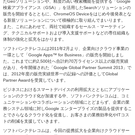
たGeoソリューションや、精度の高い検索機能を提供する「Google
検索アプライアンス（GSA）」を活用したSearchソリューションの
販売を開始するとともに、ChromeOS Deviceをはじめ今後発表とな
る新規ソリューションについて積極的に取り組んでまいります。
また、これにあわせて、両社で組織するセールス・マーケティン
グ、テクニカルサポートおよび導入支援サポートなどの専任組織も
体制の強化と拡充をはかります。
ソフトバンクテレコムは2011年2月より、企業向けクラウド事業の
一環として「Google Apps™ for Business」の販売を開始しまし
た。これまでに約2,500社へ合計約70万ライセンス以上の販売実績
があり、今年開催された「Google Global Partner Summit 2013」で
は、2012年度の販売実績世界一の記録への評価としてGlobal
Partner Awardを受賞しています。
ビジネスにおけるスマートデバイスの利用拡大とともにアプリケー
ションのクラウド化が加速する中、ソフトバンクテレコムは、コミ
ュニケーションやコラボレーションの領域にとどまらず、企業の業
務システム領域に対しGoogle エンタープライズの製品を提供するこ
とでさらなるクラウド化を促進し、お客さまの業務効率化やITコス
トの削減を支援していきます。
ソフトバンクテレコムは、今回の提携拡大を企業向けクラウドサー