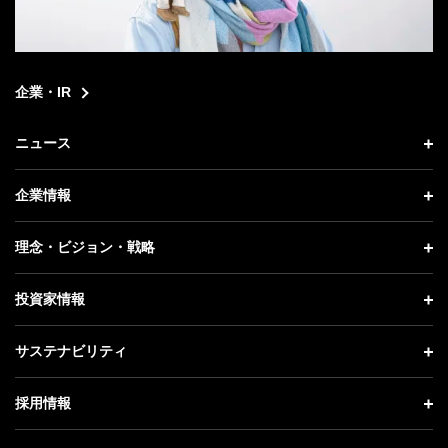
企業・IR
ニュース
ニュース トップ
企業情報
プレスリリース
企業情報 トップ
理念・ビジョン・戦略
お知らせ
社長メッセージ
理念・ビジョン・戦略 トップ
投資家情報
更新情報
会社概要
成長戦略「Activate AI for Society」
投資家情報 トップ
記者説明会
サステナビリティ
事業紹介
技術戦略
経営方針
ソフトバンクニュース
サステナビリティ トップ
ガバナンス
採用情報
人材戦略
IRライブラリー
トップメッセージ
社会貢献活動
採用情報 トップ