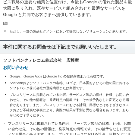
ビス戦略の重要な施策と位置付け、今後もGoogle の優れた製品を最
大限に取り入れ、既存サービスと組み合わせた最適なサービスを
Google と共同でお客さまへ提供していきます。
[注]
※
ただし、一部の製品セグメントにおいて提供しないソリューションがあります。
本件に関するお問合せは下記までお願いいたします。
ソフトバンクテレコム株式会社 広報室
お問い合わせ
Google、Google Apps はGoogle Inc.の登録商標または商標です。
SoftBankおよびソフトバンクの名称、ロゴは、日本国およびその他の国における
ソフトバンク株式会社の登録商標または商標です。
プレスリリースに掲載されている内容、サービス／製品の価格、仕様、お問い合
わせ先、その他の情報は、発表時点の情報です。その後予告なしに変更となる場
合があります。また、プレスリリースにおける計画、目標などはさまざまなリス
クおよび不確実な事実により、実際の結果が予測と異なる場合もあります。あら
かじめご了承ください。
プレスリリースに掲載されている内容、サービス／製品の価格、仕様、お問
い合わせ先、その他の情報は、発表時点の情報です。その後予告なしに変更
となる場合があります。また、プレスリリースにおける計画、目標などはさ