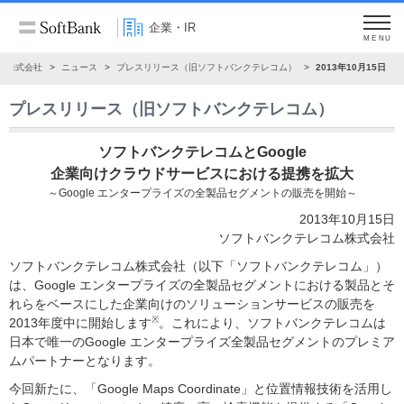
企業・IR
MENU
ク株式会社
ニュース
プレスリリース（旧ソフトバンクテレコム）
2013年10月15日
プレスリリース（旧ソフトバンクテレコム）
ソフトバンクテレコムとGoogle
企業向けクラウドサービスにおける提携を拡大
～Google エンタープライズの全製品セグメントの販売を開始～
2013年10月15日
ソフトバンクテレコム株式会社
ソフトバンクテレコム株式会社（以下「ソフトバンクテレコム」）
は、Google エンタープライズの全製品セグメントにおける製品とそ
れらをベースにした企業向けのソリューションサービスの販売を
※
2013年度中に開始します
。これにより、ソフトバンクテレコムは
日本で唯一のGoogle エンタープライズ全製品セグメントのプレミア
ムパートナーとなります。
今回新たに、「Google Maps Coordinate」と位置情報技術を活用し