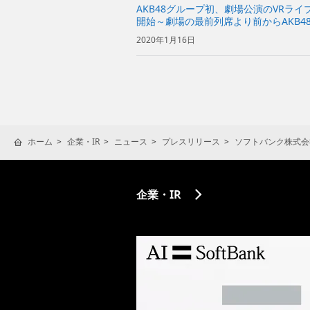
AKB48グループ初、劇場公演のVRライブ
開始～劇場の最前列席より前からAKB4
～
2020年1月16日
ホーム
企業・IR
ニュース
プレスリリース
ソフトバンク株式会
企業・IR