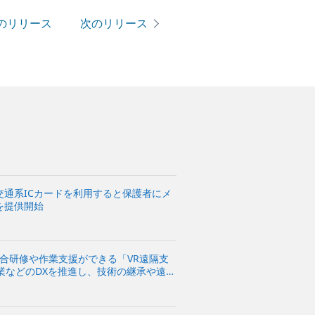
のリリース
次のリリース
通系ICカードを利用すると保護者にメ
を提供開始
集合研修や作業支援ができる「VR遠隔支
業などのDXを推進し、技術の継承や遠隔