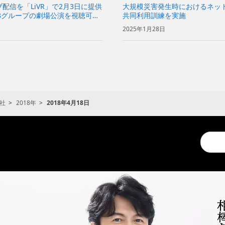
配信を「LiVR」で2月3日に提供
大規模災害発生時におけるネッ
8グループの劇場公演を視聴可能
共同利用訓練を実施
2025年1月28日
社
2018年
2018年4月18日
Conduc
a
search