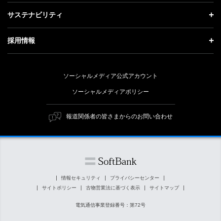
成長戦略「Activate AI for Society」
投資家情報 トップ
記者説明会
サステナビリティ
事業紹介
技術戦略
経営方針
ソフトバンクニュース
サステナビリティ トップ
ガバナンス
採用情報
人材戦略
IRライブラリー
トップメッセージ
社会貢献活動
採用情報 トップ
財務情報
ESG方針・体制
ソーシャルメディア公式アカウント
公開情報
新卒採用
個人投資家の皆さまへ
ソーシャルメディアポリシー
価値創造プロセス
キャリア採用
株式と社債について
マテリアリティ（重要課題）
報道関係者の皆さまからのお問い合わせ
障がい者採用
コーポレート・ガバナンス
ESGの主な取り組み
ソフトバンク クルー採用
IRニュース
ESG関連資料
外部評価・イニシアチブ
情報セキュリティ
プライバシーセンター
サイトポリシー
古物営業法に基づく表示
サイトマップ
社会貢献活動
電気通信事業登録番号：第72号