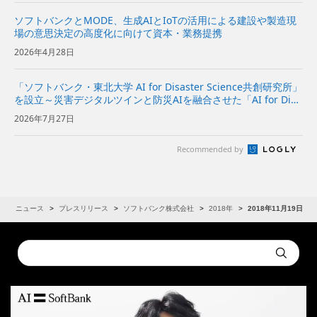
ソフトバンクとMODE、生成AIとIoTの活用による建設や製造現
場の意思決定の高度化に向けて資本・業務提携
2026年4月28日
「ソフトバンク・東北大学 AI for Disaster Science共創研究所」
を設立～災害デジタルツインと防災AIを融合させた「AI for Disa
ster Science基盤」の研究開発と社会実装を推進～ | 企業・IR |
2026年7月27日
ソフ...
Recommended by
R
ニュース
プレスリリース
ソフトバンク株式会社
2018年
2018年11月19日
Conduct
Submit
a
search