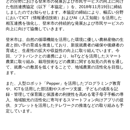
どの分野における登米市の発展および市民サービスの向上に向け
た包括連携協定（以下「本協定」）を、2018年11月19日に締結
しましたのでお知らせします。本協定の締結により、幅広い分野
においてICT（情報通信技術）およびAI（人工知能）を活用した
相互連携を強化し、登米市の持続的な発展および市民サービスの
向上に向けて協働していきます。
登米市は、自然の循環機能を活用した環境に優しい農林産物の生
産と担い手の育成を推進しており、新規就農者の確保や後継者の
育成と、生産性の拡大や収益性の向上に取り組んでいます。今
回、ソフトバンクとの連携により、IoTなどを活用したスマート
農業に取り組み、栽培技術などの農業に関する知見の共有を通し
て、就農への敷居を低くすることで、地域農業の活性化を目指し
ます。
また、人型ロボット「Pepper」を活用したプログラミング教育
や、ICTを活用した部活動やスポーツ支援、子どもの成長を記
録・管理して保育園と保護者の利便性を高める電子母子手帳の導
入、地域観光の活性化に寄与するスマートフォン向けアプリの提
供、タブレットを活用したテレワークの推進などの取り組みも予
定しています。