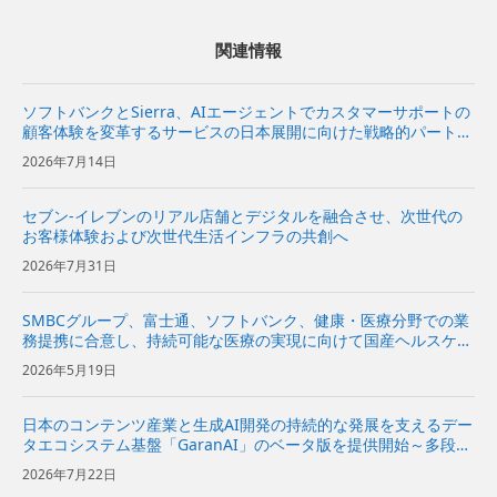
関連情報
ソフトバンクとSierra、AIエージェントでカスタマーサポートの
顧客体験を変革するサービスの日本展開に向けた戦略的パートナ
ーシップ契約を締結〜Sierraの対話型AIプラットフォームをソフ
2026年7月14日
トバンクが日本市場で独占販売代理店として販売開始〜...
セブン-イレブンのリアル店舗とデジタルを融合させ、次世代の
お客様体験および次世代生活インフラの共創へ
2026年7月31日
SMBCグループ、富士通、ソフトバンク、健康・医療分野での業
務提携に合意し、持続可能な医療の実現に向けて国産ヘルスケア
基盤を構築〜国民の健康寿命延伸と医療機関の経営効率化、国の
2026年5月19日
医療費抑制に寄与〜
日本のコンテンツ産業と生成AI開発の持続的な発展を支えるデー
タエコシステム基盤「GaranAI」のベータ版を提供開始～多段階
加工でデータを保護し、コンテンツホルダーの新たな収益機会と
2026年7月22日
AI開発事業者の価値創出を支援～ | 企業・IR | ソフ...