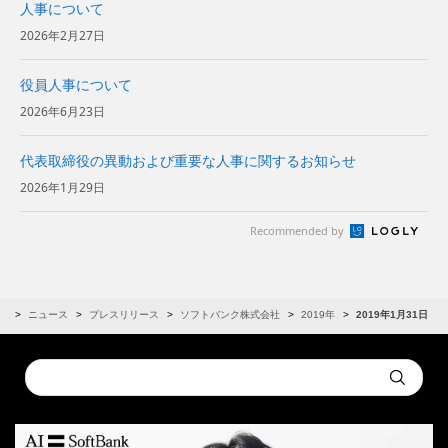
人事について
2026年2月27日
役員人事について
2026年6月23日
代表取締役の異動および重要な人事に関するお知らせ
2026年1月29日
Recommended by
R
ニュース
プレスリリース
ソフトバンク株式会社
2019年
2019年1月31日
Conduct
Submit
a
search