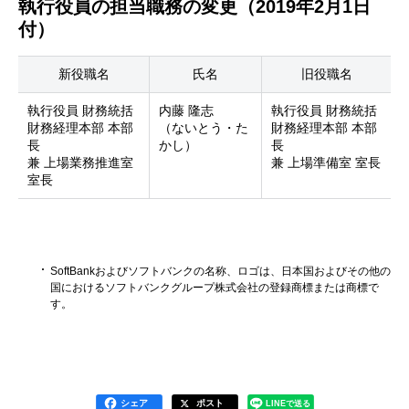
執行役員の担当職務の変更（2019年2月1日
付）
新役職名
氏名
旧役職名
執行役員 財務統括
内藤 隆志
執行役員 財務統括
財務経理本部 本部
（ないとう・た
財務経理本部 本部
長
かし）
長
兼 上場業務推進室
兼 上場準備室 室長
室長
SoftBankおよびソフトバンクの名称、ロゴは、日本国およびその他の
国におけるソフトバンクグループ株式会社の登録商標または商標で
す。
シェア
ポスト
LINEで送る