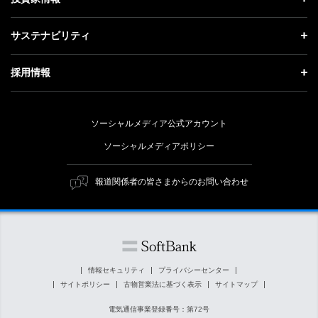
更新情報
会社概要
成長戦略「Activate AI for Society」
投資家情報 トップ
記者説明会
サステナビリティ
事業紹介
技術戦略
経営方針
ソフトバンクニュース
サステナビリティ トップ
ガバナンス
採用情報
人材戦略
IRライブラリー
トップメッセージ
社会貢献活動
採用情報 トップ
財務情報
ESG方針・体制
ソーシャルメディア公式アカウント
公開情報
新卒採用
個人投資家の皆さまへ
ソーシャルメディアポリシー
価値創造プロセス
キャリア採用
株式と社債について
マテリアリティ（重要課題）
報道関係者の皆さまからのお問い合わせ
障がい者採用
コーポレート・ガバナンス
ESGの主な取り組み
ソフトバンク クルー採用
IRニュース
ESG関連資料
外部評価・イニシアチブ
情報セキュリティ
プライバシーセンター
サイトポリシー
古物営業法に基づく表示
サイトマップ
社会貢献活動
電気通信事業登録番号：第72号