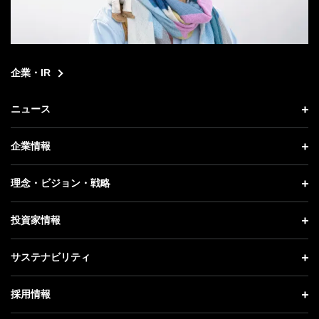
企業・IR
ニュース
ニュース トップ
企業情報
プレスリリース
企業情報 トップ
理念・ビジョン・戦略
お知らせ
社長メッセージ
理念・ビジョン・戦略 トップ
投資家情報
更新情報
会社概要
成長戦略「Activate AI for Society」
投資家情報 トップ
記者説明会
サステナビリティ
事業紹介
技術戦略
経営方針
ソフトバンクニュース
サステナビリティ トップ
ガバナンス
採用情報
人材戦略
IRライブラリー
トップメッセージ