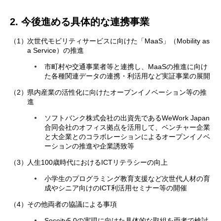
2. 今後進める具体的な連携事業
（1）
次世代モビリティサービスに向けた「MaaS」（Mobility as
a Service）の推進
市町村や交通事業者等と連携し、MaaSの推進に向け
た各種関連データの連携・利活用など実証事業の展開
（2）
県内産業の活性化に向けたオープンイノベーション等の推
進
ソフトバンク株式会社の出資先であるWeWork Japan
合同会社のオフィス拠点を活用して、ベンチャー企業
と大企業とのコラボレーションによるオープンイノベ
ーションの推進や企業誘致等
（3）
人生100歳時代におけるICTリテラシーの向上
小学生のプログラミング教育支援など次世代人材の育
成やシニア向けのICT利活用セミナー等の開催
（4）
その他両者の協議による事項
Soceity5.0の実現に向けた具体的な取組を両者で検討