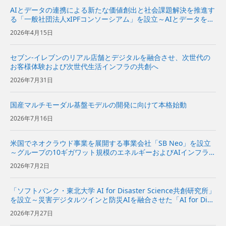
AIとデータの連携による新たな価値創出と社会課題解決を推進す
る「一般社団法人xIPFコンソーシアム」を設立～AIとデータを分
散環境下で安全かつ柔軟に活用できるAIスペースの実現をめざす
2026年4月15日
～
セブン-イレブンのリアル店舗とデジタルを融合させ、次世代の
お客様体験および次世代生活インフラの共創へ
2026年7月31日
国産マルチモーダル基盤モデルの開発に向けて本格始動
2026年7月16日
米国でネオクラウド事業を展開する事業会社「SB Neo」を設立
～グループの10ギガワット規模のエネルギーおよびAIインフラを
基に、米国の企業向けにネオクラウドサービスを提供～
2026年7月2日
「ソフトバンク・東北大学 AI for Disaster Science共創研究所」
を設立～災害デジタルツインと防災AIを融合させた「AI for Disa
ster Science基盤」の研究開発と社会実装を推進～ | 企業・IR |
2026年7月27日
ソフ...