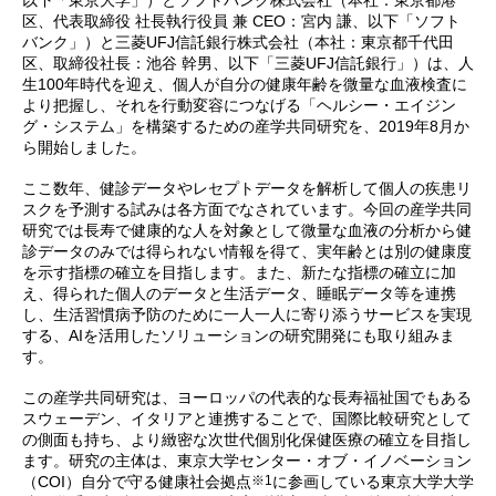
以下「東京大学」）とソフトバンク株式会社（本社：東京都港
区、代表取締役 社長執行役員 兼 CEO：宮内 謙、以下「ソフト
バンク」）と三菱UFJ信託銀行株式会社（本社：東京都千代田
区、取締役社長：池谷 幹男、以下「三菱UFJ信託銀行」）は、人
生100年時代を迎え、個人が自分の健康年齢を微量な血液検査に
より把握し、それを行動変容につなげる「ヘルシー・エイジン
グ・システム」を構築するための産学共同研究を、2019年8月か
ら開始しました。
ここ数年、健診データやレセプトデータを解析して個人の疾患リ
スクを予測する試みは各方面でなされています。今回の産学共同
研究では長寿で健康的な人を対象として微量な血液の分析から健
診データのみでは得られない情報を得て、実年齢とは別の健康度
を示す指標の確立を目指します。また、新たな指標の確立に加
え、得られた個人のデータと生活データ、睡眠データ等を連携
し、生活習慣病予防のために一人一人に寄り添うサービスを実現
する、AIを活用したソリューションの研究開発にも取り組みま
す。
この産学共同研究は、ヨーロッパの代表的な長寿福祉国でもある
スウェーデン、イタリアと連携することで、国際比較研究として
の側面も持ち、より緻密な次世代個別化保健医療の確立を目指し
ます。研究の主体は、東京大学センター・オブ・イノベーション
※1
（COI）自分で守る健康社会拠点
に参画している東京大学大学