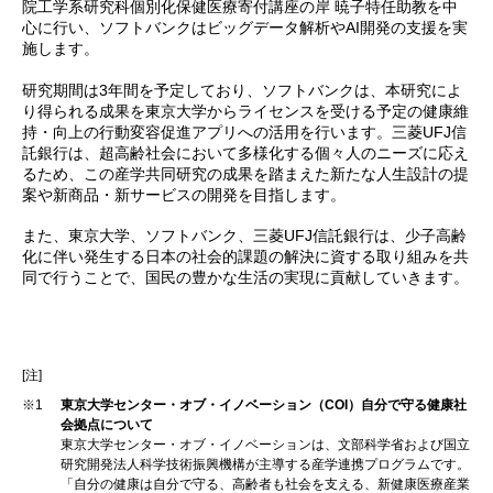
院工学系研究科個別化保健医療寄付講座の岸 暁子特任助教を中
心に行い、ソフトバンクはビッグデータ解析やAI開発の支援を実
施します。
研究期間は3年間を予定しており、ソフトバンクは、本研究によ
り得られる成果を東京大学からライセンスを受ける予定の健康維
持・向上の行動変容促進アプリへの活用を行います。三菱UFJ信
託銀行は、超高齢社会において多様化する個々人のニーズに応え
るため、この産学共同研究の成果を踏まえた新たな人生設計の提
案や新商品・新サービスの開発を目指します。
また、東京大学、ソフトバンク、三菱UFJ信託銀行は、少子高齢
化に伴い発生する日本の社会的課題の解決に資する取り組みを共
同で行うことで、国民の豊かな生活の実現に貢献していきます。
[注]
※1
東京大学センター・オブ・イノベーション（COI）自分で守る健康社
会拠点について
東京大学センター・オブ・イノベーションは、文部科学省および国立
研究開発法人科学技術振興機構が主導する産学連携プログラムです。
「自分の健康は自分で守る、高齢者も社会を支える、新健康医療産業