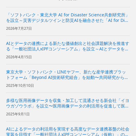
「ソフトバンク・東北大学 AI for Disaster Science共創研究所」
を設立～災害デジタルツインと防災AIを融合させた「AI for Disa
ster Science基盤」の研究開発と社会実装を推進～ | 企業・IR |
2026年7月27日
ソフ...
AIとデータの連携による新たな価値創出と社会課題解決を推進す
る「一般社団法人xIPFコンソーシアム」を設立～AIとデータを分
散環境下で安全かつ柔軟に活用できるAIスペースの実現をめざす
2026年4月15日
～
東京大学・ソフトバンク・LINEヤフー、新たな産学連携プラッ
トフォーム「Beyond AI技術研究組合」を始動〜共同研究からの
事業化を加速させるAI活用のエコシステムを実現〜
2025年10月10日
多様な医用画像データを収集・加工して流通させる新会社「イヨ
ウガゾウラボ」を設立〜医用画像データの利活用を促進して医療
AIの研究開発や社会実装を支援〜
2025年9月1日
AIによるデータの利活用を実現する高度なデータ連携基盤の社会
実装を目指す「一般社団法人xIPFコンソーシアム（仮称）」の設