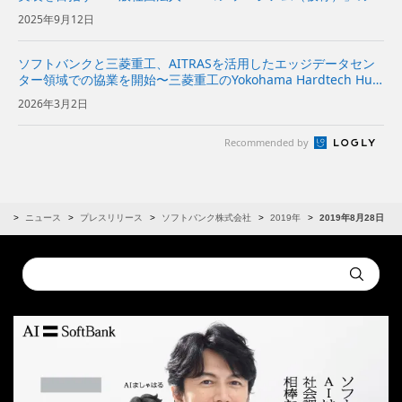
立に向けて始動～産業や企業の枠を超えて、データを適切かつ安
2025年9月12日
全に相互活用できる仕組みの構築を推進～ | 企業・IR | ...
ソフトバンクと三菱重工、AITRASを活用したエッジデータセン
ター領域での協業を開始〜三菱重工のYokohama Hardtech Hub
で、オンプレミス環境下における「AITRAS」を活用したエッジA
2026年3月2日
Iアプリケーションの実証実験を開始 〜...
Recommended by
R
ニュース
プレスリリース
ソフトバンク株式会社
2019年
2019年8月28日
Conduct
Submit
a
search