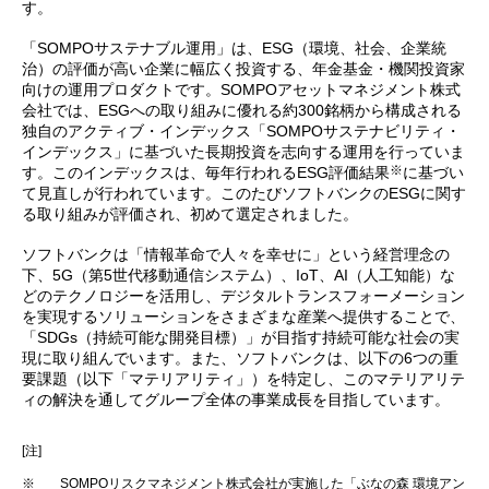
す。
「SOMPOサステナブル運用」は、ESG（環境、社会、企業統
治）の評価が高い企業に幅広く投資する、年金基金・機関投資家
向けの運用プロダクトです。SOMPOアセットマネジメント株式
会社では、ESGへの取り組みに優れる約300銘柄から構成される
独自のアクティブ・インデックス「SOMPOサステナビリティ・
インデックス」に基づいた長期投資を志向する運用を行っていま
※
す。このインデックスは、毎年行われるESG評価結果
に基づい
て見直しが行われています。このたびソフトバンクのESGに関す
る取り組みが評価され、初めて選定されました。
ソフトバンクは「情報革命で人々を幸せに」という経営理念の
下、5G（第5世代移動通信システム）、IoT、AI（人工知能）な
どのテクノロジーを活用し、デジタルトランスフォーメーション
を実現するソリューションをさまざまな産業へ提供することで、
「SDGs（持続可能な開発目標）」が目指す持続可能な社会の実
現に取り組んでいます。また、ソフトバンクは、以下の6つの重
要課題（以下「マテリアリティ」）を特定し、このマテリアリテ
ィの解決を通してグループ全体の事業成長を目指しています。
[注]
※
SOMPOリスクマネジメント株式会社が実施した「ぶなの森 環境アン