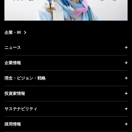
企業・IR
ニュース
ニュース トップ
企業情報
プレスリリース
企業情報 トップ
理念・ビジョン・戦略
お知らせ
社長メッセージ
理念・ビジョン・戦略 トップ
投資家情報
更新情報
会社概要
成長戦略「Activate AI for Society」
投資家情報 トップ
記者説明会
サステナビリティ
事業紹介
技術戦略
経営方針
ソフトバンクニュース
サステナビリティ トップ
ガバナンス
採用情報
人材戦略
IRライブラリー