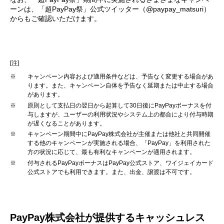
ーンは、「超PayPay祭」公式ツイッター（@paypay_matsuri）
からもご確認いただけます。
[注]
※
キャンペーン内容および適用条件などは、予告なく変更する場合があ
ります。また、キャンペーン自体を予告なく延期または中止する場合
があります。
※
原則として支払日の翌日から起算して30日後にPayPayボーナスを付
与しますが、ユーザーの利用状況やシステム上の都合により付与時期
が遅くなることがあります。
※
キャンペーン期間中にPayPay株式会社が主催または他社と共同開催
する他のキャンペーンが実施される場合、「PayPay」を利用された
方の状況に応じて、最も有利なキャンペーンが適用されます。
※
付与されるPayPayボーナスはPayPay公式ストア、ワイジェイカード
公式ストアでも利用できます。また、出金、譲渡は不可です。
PayPay株式会社が提供するキャッシュレス