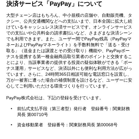
決済サービス「PayPay」について
大型チェーン店はもちろん、中小規模の店舗や、自動販売機、タ
クシー、公共交通機関などへの支払いまで、日本全国に拡大し続
けているキャッシュレス決済サービスです。オンラインサービス
での支払いや公共料金の請求書払いなど、さまざまな決済シーン
でも利用できます。また、ユーザー間でPayPay残高（PayPayマ
ネーおよびPayPayマネーライト）を手数料無料で「送る・受け
取る」（送金または譲渡とその受け取り）機能や、PayPayボー
ナスを提携する第一種金融商品取引業者のポイントと交換するこ
とにより、当該事業者の提供する投資の疑似体験ができる「ボー
ナス運用」サービスなど、決済以外にも便利な利用方法が広がっ
ています。さらに、24時間365日相談可能な電話窓口を設置し、
万が一被害に遭った場合の補償制度を設けるなど、ユーザーに安
心してご利用いただける環境づくりを行っています。
PayPay株式会社は、下記の登録を受けています。
前払式支払手段（第三者型）発行者 登録番号：関東財務
局長 第00710号
資金移動業者 登録番号：関東財務局長 第00068号