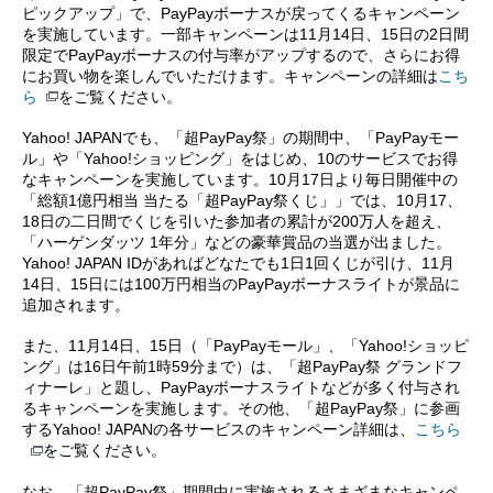
ピックアップ」で、PayPayボーナスが戻ってくるキャンペーン
を実施しています。一部キャンペーンは11月14日、15日の2日間
限定でPayPayボーナスの付与率がアップするので、さらにお得
にお買い物を楽しんでいただけます。キャンペーンの詳細は
こち
ら
をご覧ください。
Yahoo! JAPANでも、「超PayPay祭」の期間中、「PayPayモー
ル」や「Yahoo!ショッピング」をはじめ、10のサービスでお得
なキャンペーンを実施しています。10月17日より毎日開催中の
「総額1億円相当 当たる「超PayPay祭くじ」」では、10月17、
18日の二日間でくじを引いた参加者の累計が200万人を超え、
「ハーゲンダッツ 1年分」などの豪華賞品の当選が出ました。
Yahoo! JAPAN IDがあればどなたでも1日1回くじが引け、11月
14日、15日には100万円相当のPayPayボーナスライトが景品に
追加されます。
また、11月14日、15日（「PayPayモール」、「Yahoo!ショッピ
ング」は16日午前1時59分まで）は、「超PayPay祭 グランドフ
ィナーレ」と題し、PayPayボーナスライトなどが多く付与され
るキャンペーンを実施します。その他、「超PayPay祭」に参画
するYahoo! JAPANの各サービスのキャンペーン詳細は、
こちら
をご覧ください。
なお、「超PayPay祭」期間中に実施されるさまざまなキャンペ