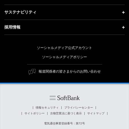
更新情報
会社概要
成長戦略「Activate AI for Society」
投資家情報 トップ
記者説明会
サステナビリティ
事業紹介
技術戦略
経営方針
ソフトバンクニュース
サステナビリティ トップ
ガバナンス
採用情報
人材戦略
IRライブラリー
トップメッセージ
社会貢献活動
採用情報 トップ
財務情報
ESG方針・体制
ソーシャルメディア公式アカウント
公開情報
新卒採用
個人投資家の皆さまへ
ソーシャルメディアポリシー
価値創造プロセス
キャリア採用
株式と社債について
マテリアリティ（重要課題）
報道関係者の皆さまからのお問い合わせ
障がい者採用
コーポレート・ガバナンス
ESGの主な取り組み
ソフトバンク クルー採用
IRニュース
ESG関連資料
外部評価・イニシアチブ
情報セキュリティ
プライバシーセンター
サイトポリシー
古物営業法に基づく表示
サイトマップ
社会貢献活動
電気通信事業登録番号：第72号