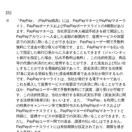
[注]
※
「PayPay」（PayPay残高）には、PayPayマネーとPayPayマネーラ
イト、PayPayボーナスおよびPayPayボーナスライトの4種類があり
ます。PayPayマネーは、当社所定の本人確認手続きを経て開設した
PayPayアカウントへ入金した金額の範囲内で、提携サービスや加盟
店での決済に用いることができるほか、PayPayユーザー間で手数料
無料にて送金や受け取りが可能です。また、PayPayマネーを払い出
して指定した銀行口座からに入金することもできます（ジャパンネッ
ト銀行を指定した場合、払出手数料は無料）。この法的性質は、商品
等の代価の弁済のために使用することができ、また送金および払い出
しすることができる電磁的記録であって、資金決済に関する法律第
37条に定める登録を受けた資金移動業者である当社が発行するもの
です。PayPayマネーライトは、当社が発行する電子マネーであり、
これを購入して提携サービスや加盟店での決済に用いることができる
ほか、PayPayユーザー間で手数料無料にて譲渡、譲り受けが可能で
す。この法的性質は、当社が発行する前払式支払手段（資金決済に関
する法律第3条第1項）をいいます。また、「PayPay」を利用した際
の特典やキャンペーン等で無償付与されるPayPayボーナスおよび
PayPayボーナスライトも、PayPayマネーやPayPayマネーライトと
同様に、提携サービスや加盟店での決済に用いることができます。た
だし、PayPayユーザー間での送金、譲渡や払い出しはできません。
PayPayボーナスライトには有効期限が設定されており、期限を過ぎ