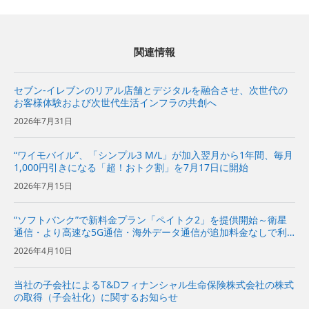
関連情報
セブン-イレブンのリアル店舗とデジタルを融合させ、次世代の
お客様体験および次世代生活インフラの共創へ
2026年7月31日
“ワイモバイル”、「シンプル3 M/L」が加入翌月から1年間、毎月
1,000円引きになる「超！おトク割」を7月17日に開始
2026年7月15日
“ソフトバンク”で新料金プラン「ペイトク2」を提供開始～衛星
通信・より高速な5G通信・海外データ通信が追加料金なしで利
用でき、経済圏特典の拡充でPayPayポイント付与率が従来プラ
2026年4月10日
ンの2倍に～
当社の子会社によるT&Dフィナンシャル生命保険株式会社の株式
の取得（子会社化）に関するお知らせ