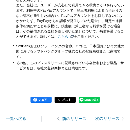
ると失効します。
また、当社は、ユーザーが安心して利用できる環境づくりを行ってい
ます。利用中のPayPayアカウントで、第三者利用による心当たりの
ない請求が発生した場合や、PayPayアカウントをお持ちでないにも
かかわらず、PayPayからの請求が発生していた場合に、所定の補償
条件を満たすことを前提に、損害額（第三者から補償を受ける場合
は、その補償される金額を差し引いた額）について、補償を受けるこ
とができます。詳しくは、
こちら
をご覧ください。
SoftBankおよびソフトバンクの名称、ロゴは、日本国およびその他の
国におけるソフトバンクグループ株式会社の登録商標または商標で
す。
その他、このプレスリリースに記載されている会社名および製品・サ
ービス名は、各社の登録商標または商標です。
シェア
ポスト
LINEで送る
一覧へ戻る
次のリリース
前のリリース