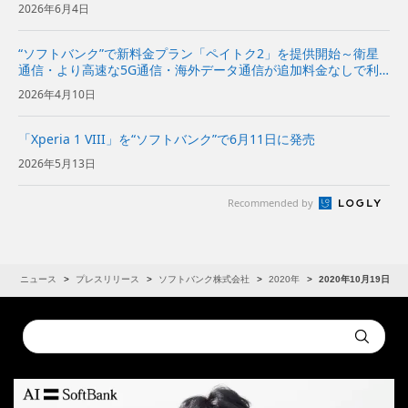
2026年6月4日
“ソフトバンク”で新料金プラン「ペイトク2」を提供開始～衛星
通信・より高速な5G通信・海外データ通信が追加料金なしで利
用でき、経済圏特典の拡充でPayPayポイント付与率が従来プラ
2026年4月10日
ンの2倍に～
「Xperia 1 VIII」を“ソフトバンク”で6月11日に発売
2026年5月13日
Recommended by
R
ニュース
プレスリリース
ソフトバンク株式会社
2020年
2020年10月19日
Conduct
Submit
a
search