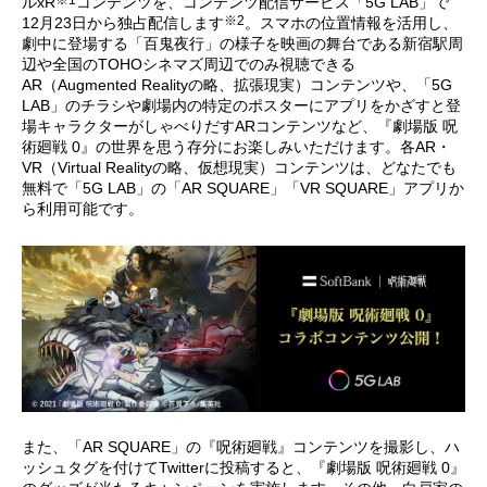
※1
ルxR
コンテンツを、コンテンツ配信サービス「5G LAB」で
※2
12月23日から独占配信します
。スマホの位置情報を活用し、
劇中に登場する「百鬼夜行」の様子を映画の舞台である新宿駅周
辺や全国のTOHOシネマズ周辺でのみ視聴できる
AR（Augmented Realityの略、拡張現実）コンテンツや、「5G
LAB」のチラシや劇場内の特定のポスターにアプリをかざすと登
場キャラクターがしゃべりだすARコンテンツなど、『劇場版 呪
術廻戦 0』の世界を思う存分にお楽しみいただけます。各AR・
VR（Virtual Realityの略、仮想現実）コンテンツは、どなたでも
無料で「5G LAB」の「AR SQUARE」「VR SQUARE」アプリか
ら利用可能です。
また、「AR SQUARE」の『呪術廻戦』コンテンツを撮影し、ハ
ッシュタグを付けてTwitterに投稿すると、『劇場版 呪術廻戦 0』