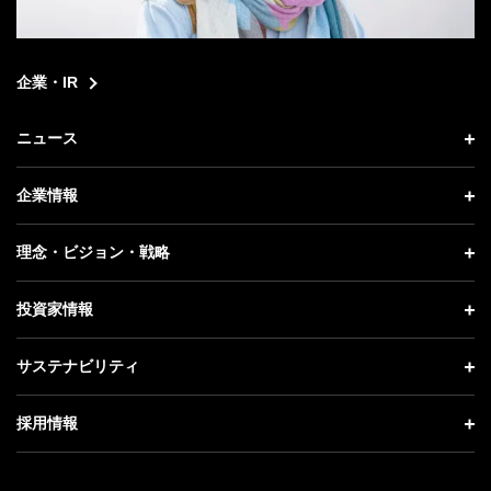
企業・IR
ニュース
ニュース トップ
企業情報
プレスリリース
企業情報 トップ
理念・ビジョン・戦略
お知らせ
社長メッセージ
理念・ビジョン・戦略 トップ
投資家情報
更新情報
会社概要
成長戦略「Activate AI for Society」
投資家情報 トップ
記者説明会
サステナビリティ
事業紹介
技術戦略
経営方針
ソフトバンクニュース
サステナビリティ トップ
ガバナンス
採用情報
人材戦略
IRライブラリー
トップメッセージ
社会貢献活動
採用情報 トップ