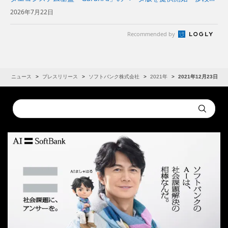
加工でデータを保護し、コンテンツホルダーの新たな収益機会と
2026年7月22日
AI開発事業者の価値創出を支援～ | 企業・IR | ソフ...
Recommended by
R
ニュース
プレスリリース
ソフトバンク株式会社
2021年
2021年12月23日
Conduct
Submit
a
search