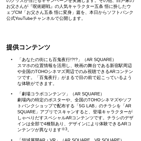
のグッズが当たるキャンペーンを実施します。その他、白戸家の
お父さんが『呪術廻戦』の人気キャラクター五条 悟に扮したウ
ェブCM「お父さん五条 悟に変身」篇を、本日からソフトバンク
公式YouTubeチャンネルで公開します。
提供コンテンツ
「あなたの街にも百鬼夜行!?!?」（AR SQUARE）
スマホの位置情報を活用し、映画の舞台である新宿駅周辺
や全国のTOHOシネマズ周辺でのみ視聴できるARコンテン
ツです。「百鬼夜行」がまるで目の前で起こっているよう
な体験ができます。
「劇場コラボコンテンツ」（AR SQUARE）
劇場内の特定のポスターや、全国のTOHOシネマズやソフ
トバンクショップで配布する「5G LAB」のチラシを「AR
SQUARE」アプリでスキャンすると、登場キャラクターが
しゃべりだすスペシャルARコンテンツです。チラシのデザ
インは全部で4種類あり、デザインにより体験できるARコ
※3
ンテンツが異なります
。
「領域展開AR・VR」（AR SQUARE、VR SQUARE）