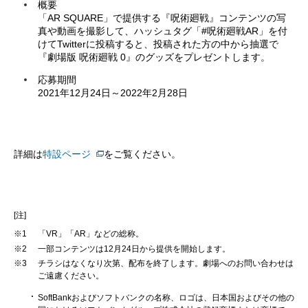
概要
「AR SQUARE」で提供する『呪術廻戦』コンテンツの写
真や動画を撮影して、ハッシュタグ「#呪術廻戦AR」を付
けてTwitterに投稿すると、投稿された方の中から抽選で
『劇場版 呪術廻戦 0』のグッズをプレゼントします。
応募期間
2021年12月24日～2022年2月28日
詳細は
特設ページ
をご覧ください。
[注]
※1
「VR」「AR」などの総称。
※2
一部コンテンツは12月24日から提供を開始します。
※3
チラシはなくなり次第、配布を終了します。劇場へのお問い合わせは
ご遠慮ください。
SoftBankおよびソフトバンクの名称、ロゴは、日本国およびその他の