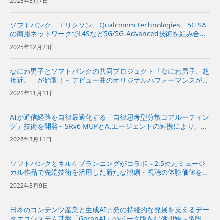
2023年3月7日
ソフトバンク、エリクソン、Qualcomm Technologies、5G SA
の商用ネットワークでL4Sなど5G/5G-Advanced技術を組み合わ
せた低遅延通信のフィールドトライアルを実施～スマートグラス
2025年12月23日
を活用したXRコンテンツのスト...
なにわ男子とソフトバンクの共同プロジェクト「なにわ男子、超
接近。」が始動！～デビュー曲のオリジナルパフォーマンスが楽
しめるxR映像を「5G LAB」で独占配信～
2021年11月11日
AIが通信経路を自律最適化する「自律思考型分散コアルーティン
グ」技術を開発～SRv6 MUPとAIエージェントの連携により、効
率性と低遅延を両立～
2026年3月11日
ソフトバンクとネルケプランニングがコラボ～2.5次元ミュージ
カル作品で先端技術を活用した新たな観劇・視聴の体験価値を提
供～
2022年3月9日
日本のコンテンツ産業と生成AI開発の持続的な発展を支えるデー
タエコシステム基盤「GaranAI」のベータ版を提供開始～多段階