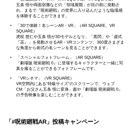
五条 悟や両面宿儺などの「領域展開」が目の前に発動さ
れ、まるで『呪術廻戦』の世界に入り込んだような臨場感
を体験することができます。
「3Dで体験！名シーンAR・VR」（AR SQUARE、VR
SQUARE）
虎杖 悠仁や五条 悟が3Dモデルとなり、「黒閃」や「虚式
『茈』」を発動させるAR・VRコンテンツ。360度さまざま
な角度から術式の名シーンを見ることができます。
「スペシャルフォトフレーム」（AR SQUARE）
『劇場版 呪術廻戦 0』に登場するキャラクターと一緒に写
真を撮ることができるフォトフレームです。
「VRシネマ」（VR SQUARE）
VR空間内にある“特級サイズ”のスクリーンで、ウェブ
CM「お父さん五条 悟に変身」篇や『劇場版 呪術廻戦 0』
の予告映像を楽しむことができます。
「#呪術廻戦AR」投稿キャンペーン