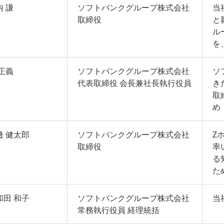
内 謙
ソフトバンクグループ株式会社
当
取締役
と
ル
を
 正義
ソフトバンクグループ株式会社
ソ
代表取締役 会長兼社長執行役員
き
取
め
邊 健太郎
ソフトバンクグループ株式会社
Z
取締役
率
る
た
和田 和子
ソフトバンクグループ株式会社
当
常務執行役員 経理統括