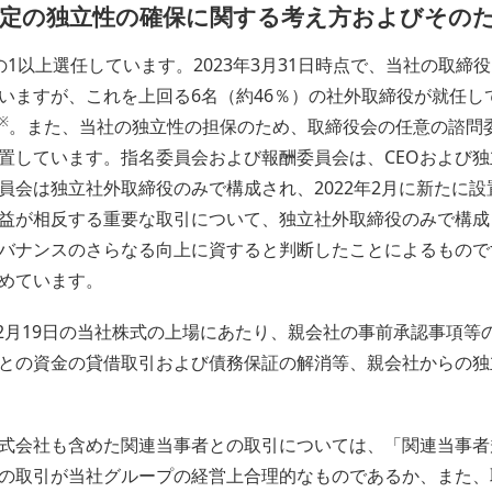
一定の独立性の確保に関する考え方およびその
1以上選任しています。2023年3月31日時点で、当社の取締役
いますが、これを上回る6名（約46％）の社外取締役が就任し
※
。また、当社の独立性の担保のため、取締役会の任意の諮問
置しています。指名委員会および報酬委員会は、CEOおよび
員会は独立社外取締役のみで構成され、2022年2月に新たに
益が相反する重要な取引について、独立社外取締役のみで構成
バナンスのさらなる向上に資すると判断したことによるもので
めています。
12月19日の当社株式の上場にあたり、親会社の事前承認事項
との資金の貸借取引および債務保証の解消等、親会社からの独
式会社も含めた関連当事者との取引については、「関連当事者
の取引が当社グループの経営上合理的なものであるか、また、