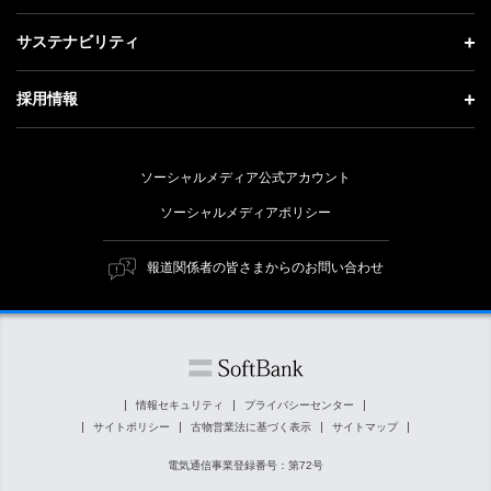
会社概要
成長戦略「Activate AI for Society」
投資家情報 トップ
記者説明会
サステナビリティ
事業紹介
技術戦略
経営方針
ソフトバンクニュース
サステナビリティ トップ
ガバナンス
採用情報
人材戦略
IRライブラリー
トップメッセージ
社会貢献活動
採用情報 トップ
財務情報
ESG方針・体制
ソーシャルメディア公式アカウント
公開情報
新卒採用
個人投資家の皆さまへ
ソーシャルメディアポリシー
価値創造プロセス
キャリア採用
株式と社債について
マテリアリティ（重要課題）
報道関係者の皆さまからのお問い合わせ
障がい者採用
コーポレート・ガバナンス
ESGの主な取り組み
ソフトバンク クルー採用
IRニュース
ESG関連資料
外部評価・イニシアチブ
情報セキュリティ
プライバシーセンター
サイトポリシー
古物営業法に基づく表示
サイトマップ
社会貢献活動
電気通信事業登録番号：第72号