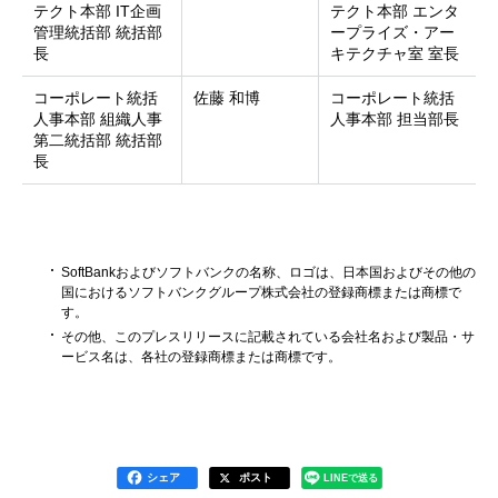
テクト本部 IT企画
テクト本部 エンタ
管理統括部 統括部
ープライズ・アー
長
キテクチャ室 室長
コーポレート統括
佐藤 和博
コーポレート統括
人事本部 組織人事
人事本部 担当部長
第二統括部 統括部
長
SoftBankおよびソフトバンクの名称、ロゴは、日本国およびその他の
国におけるソフトバンクグループ株式会社の登録商標または商標で
す。
その他、このプレスリリースに記載されている会社名および製品・サ
ービス名は、各社の登録商標または商標です。
シェア
ポスト
LINEで送る