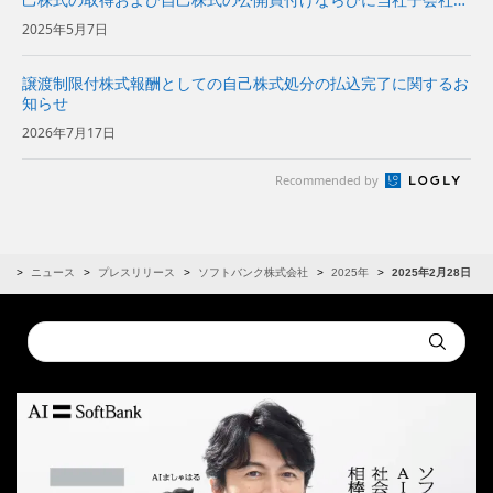
（Aホールディングス株式会社）による応募に関するお知らせ
2025年5月7日
譲渡制限付株式報酬としての自己株式処分の払込完了に関するお
知らせ
2026年7月17日
Recommended by
R
ニュース
プレスリリース
ソフトバンク株式会社
2025年
2025年2月28日
Conduct
Submit
a
search