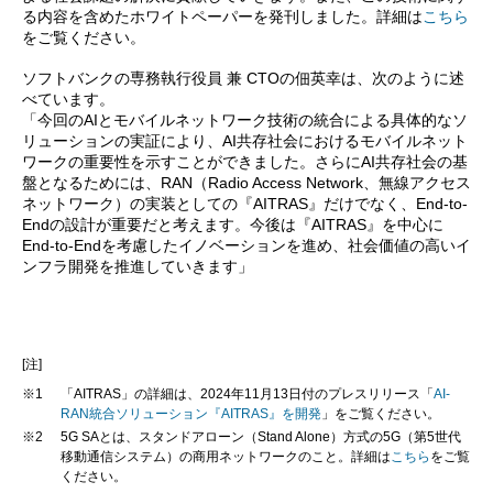
る内容を含めたホワイトペーパーを発刊しました。詳細は
こちら
をご覧ください。
ソフトバンクの専務執行役員 兼 CTOの佃英幸は、次のように述
べています。
「今回のAIとモバイルネットワーク技術の統合による具体的なソ
リューションの実証により、AI共存社会におけるモバイルネット
ワークの重要性を示すことができました。さらにAI共存社会の基
盤となるためには、RAN（Radio Access Network、無線アクセス
ネットワーク）の実装としての『AITRAS』だけでなく、End-to-
Endの設計が重要だと考えます。今後は『AITRAS』を中心に
End-to-Endを考慮したイノベーションを進め、社会価値の高いイ
ンフラ開発を推進していきます」
[注]
※1
「AITRAS」の詳細は、2024年11月13日付のプレスリリース「
AI-
RAN統合ソリューション『AITRAS』を開発
」をご覧ください。
※2
5G SAとは、スタンドアローン（Stand Alone）方式の5G（第5世代
移動通信システム）の商用ネットワークのこと。詳細は
こちら
をご覧
ください。