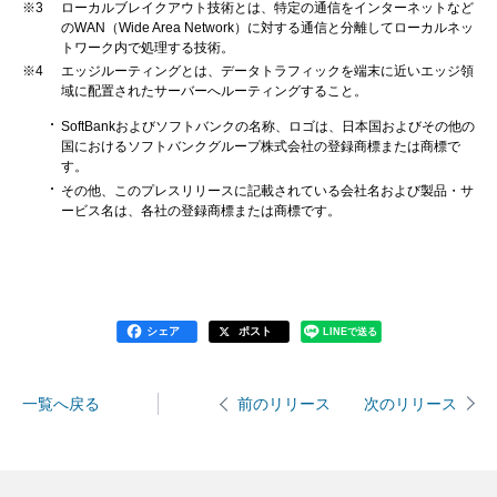
※3
ローカルブレイクアウト技術とは、特定の通信をインターネットなど
のWAN（Wide Area Network）に対する通信と分離してローカルネッ
トワーク内で処理する技術。
※4
エッジルーティングとは、データトラフィックを端末に近いエッジ領
域に配置されたサーバーへルーティングすること。
SoftBankおよびソフトバンクの名称、ロゴは、日本国およびその他の
国におけるソフトバンクグループ株式会社の登録商標または商標で
す。
その他、このプレスリリースに記載されている会社名および製品・サ
ービス名は、各社の登録商標または商標です。
シェア
ポスト
LINEで送る
一覧へ戻る
次のリリース
前のリリース