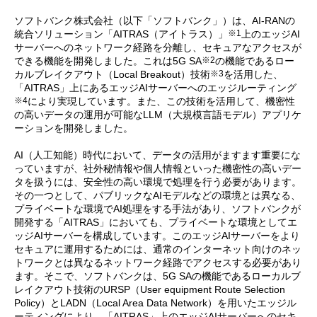
ソフトバンク株式会社（以下「ソフトバンク」）は、AI-RANの
※1
統合ソリューション「AITRAS（アイトラス）」
上のエッジAI
サーバーへのネットワーク経路を分離し、セキュアなアクセスが
※2
できる機能を開発しました。これは5G SA
の機能であるロー
※3
カルブレイクアウト（Local Breakout）技術
を活用した、
「AITRAS」上にあるエッジAIサーバーへのエッジルーティング
※4
により実現しています。また、この技術を活用して、機密性
の高いデータの運用が可能なLLM（大規模言語モデル）アプリケ
ーションを開発しました。
AI（人工知能）時代において、データの活用がますます重要にな
っていますが、社外秘情報や個人情報といった機密性の高いデー
タを扱うには、安全性の高い環境で処理を行う必要があります。
その一つとして、パブリックなAIモデルなどの環境とは異なる、
プライベートな環境でAI処理をする手法があり、ソフトバンクが
開発する「AITRAS」においても、プライベートな環境としてエ
ッジAIサーバーを構成しています。このエッジAIサーバーをより
セキュアに運用するためには、通常のインターネット向けのネッ
トワークとは異なるネットワーク経路でアクセスする必要があり
ます。そこで、ソフトバンクは、5G SAの機能であるローカルブ
レイクアウト技術のURSP（User equipment Route Selection
Policy）とLADN（Local Area Data Network）を用いたエッジル
ーティングにより、「AITRAS」上のエッジAIサーバーへのセキ