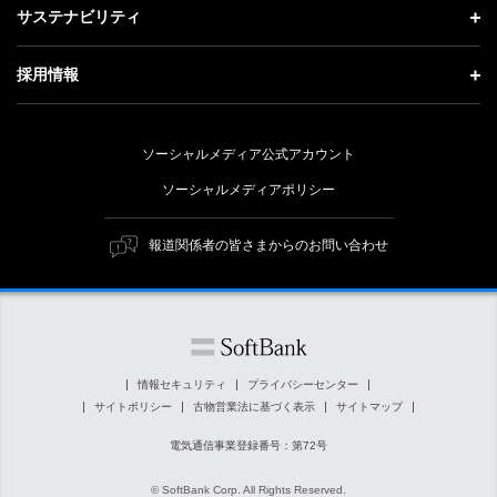
投資家情報 トップ
記者説明会
サステナビリティ
事業紹介
技術戦略
経営方針
ソフトバンクニュース
サステナビリティ トップ
ガバナンス
採用情報
人材戦略
IRライブラリー
トップメッセージ
社会貢献活動
採用情報 トップ
財務情報
ESG方針・体制
ソーシャルメディア公式アカウント
公開情報
新卒採用
個人投資家の皆さまへ
ソーシャルメディアポリシー
価値創造プロセス
キャリア採用
株式と社債について
マテリアリティ（重要課題）
報道関係者の皆さまからのお問い合わせ
障がい者採用
コーポレート・ガバナンス
ESGの主な取り組み
ソフトバンク クルー採用
IRニュース
ESG関連資料
外部評価・イニシアチブ
情報セキュリティ
プライバシーセンター
サイトポリシー
古物営業法に基づく表示
サイトマップ
社会貢献活動
電気通信事業登録番号：第72号
© SoftBank Corp. All Rights Reserved.