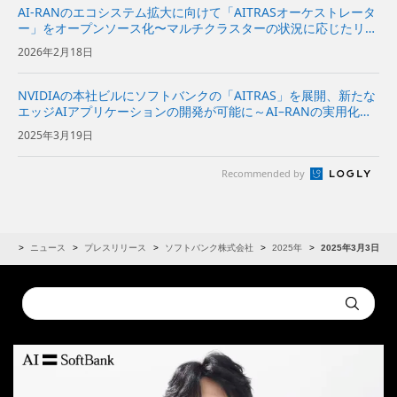
AI-RANのエコシステム拡大に向けて「AITRASオーケストレータ
ー」をオープンソース化〜マルチクラスターの状況に応じたリソ
ースの最適化を可能に〜
2026年2月18日
NVIDIAの本社ビルにソフトバンクの「AITRAS」を展開、新たな
エッジAIアプリケーションの開発が可能に～AI–RANの実用化に
向けて活動を加速～
2025年3月19日
Recommended by
IR
ニュース
プレスリリース
ソフトバンク株式会社
2025年
2025年3月3日
Conduct
Submit
a
search