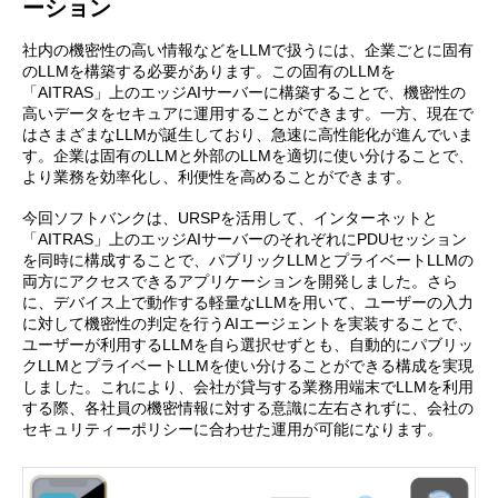
ーション
社内の機密性の高い情報などをLLMで扱うには、企業ごとに固有
のLLMを構築する必要があります。この固有のLLMを
「AITRAS」上のエッジAIサーバーに構築することで、機密性の
高いデータをセキュアに運用することができます。一方、現在で
はさまざまなLLMが誕生しており、急速に高性能化が進んでいま
す。企業は固有のLLMと外部のLLMを適切に使い分けることで、
より業務を効率化し、利便性を高めることができます。
今回ソフトバンクは、URSPを活用して、インターネットと
「AITRAS」上のエッジAIサーバーのそれぞれにPDUセッション
を同時に構成することで、パブリックLLMとプライベートLLMの
両方にアクセスできるアプリケーションを開発しました。さら
に、デバイス上で動作する軽量なLLMを用いて、ユーザーの入力
に対して機密性の判定を行うAIエージェントを実装することで、
ユーザーが利用するLLMを自ら選択せずとも、自動的にパブリッ
クLLMとプライベートLLMを使い分けることができる構成を実現
しました。これにより、会社が貸与する業務用端末でLLMを利用
する際、各社員の機密情報に対する意識に左右されずに、会社の
セキュリティーポリシーに合わせた運用が可能になります。