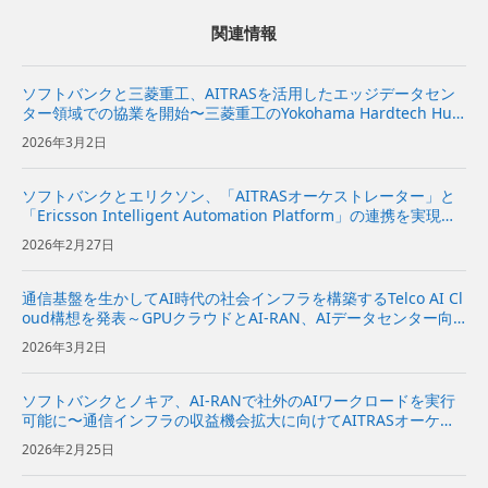
関連情報
ソフトバンクと三菱重工、AITRASを活用したエッジデータセン
ター領域での協業を開始〜三菱重工のYokohama Hardtech Hub
で、オンプレミス環境下における「AITRAS」を活用したエッジA
2026年3月2日
Iアプリケーションの実証実験を開始 〜...
ソフトバンクとエリクソン、「AITRASオーケストレーター」と
「Ericsson Intelligent Automation Platform」の連携を実現～A
IとRANを横断した動的な計算資源の配分により、AI and RANの
2026年2月27日
ユースケ...
通信基盤を生かしてAI時代の社会インフラを構築するTelco AI Cl
oud構想を発表～GPUクラウドとAI-RAN、AIデータセンター向
けソフトウエアを統合し、AIインフラプロバイダーを目指す～
2026年3月2日
ソフトバンクとノキア、AI-RANで社外のAIワークロードを実行
可能に〜通信インフラの収益機会拡大に向けてAITRASオーケス
トレーターを拡張〜
2026年2月25日