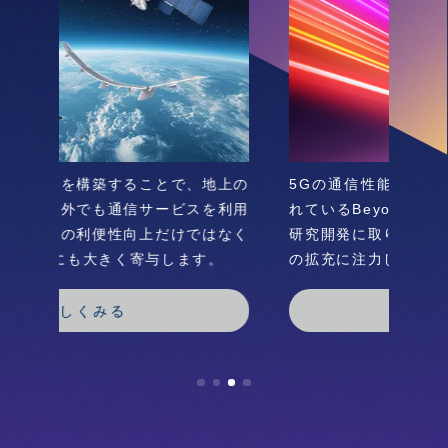
5Gの通信性能からのさらなる高度化が期待さ
通信
れているBeyond 5G／6Gを見据え、多角的な
開発
研究開発に取り込むことで、よりよい通信事業
国際
の拡充に注力していきます。
ます
詳しくみる