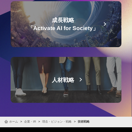
成長戦略
「Activate AI for Society」
人材戦略
ホーム
企業・IR
理念・ビジョン・戦略
技術戦略