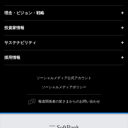
プレスリリース
企業情報 トップ
理念・ビジョン・戦略
お知らせ
社長メッセージ
理念・ビジョン・戦略 トップ
投資家情報
更新情報
会社概要
成長戦略「Activate AI for Society」
投資家情報 トップ
記者説明会
サステナビリティ
事業紹介
技術戦略
経営方針
ソフトバンクニュース
サステナビリティ トップ
ガバナンス
採用情報
人材戦略
IRライブラリー
トップメッセージ
社会貢献活動
採用情報 トップ
財務情報
ESG方針・体制
ソーシャルメディア公式アカウント
公開情報
新卒採用
個人投資家の皆さまへ
ソーシャルメディアポリシー
価値創造プロセス
キャリア採用
株式と社債について
マテリアリティ（重要課題）
報道関係者の皆さまからのお問い合わせ
障がい者採用
コーポレート・ガバナンス
ESGの主な取り組み
ソフトバンク クルー採用
IRニュース
ESG関連資料