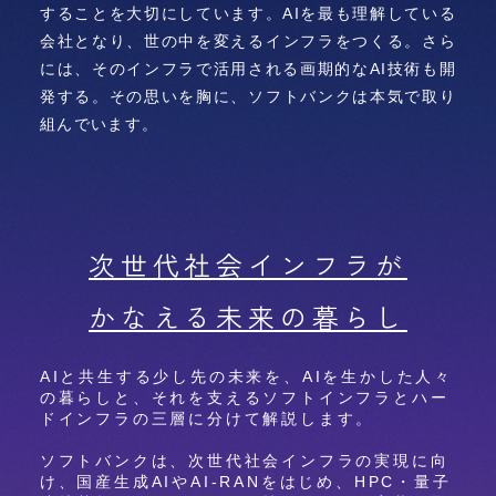
することを大切にしています。AIを最も理解している
会社となり、世の中を変えるインフラをつくる。さら
には、そのインフラで活用される画期的なAI技術も開
発する。その思いを胸に、ソフトバンクは本気で取り
組んでいます。
次世代社会インフラが
かなえる未来の暮らし
AIと共生する少し先の未来を、AIを生かした人々
の暮らしと、
それを支えるソフトインフラとハー
ドインフラの三層に分けて解説します。
ソフトバンクは、次世代社会インフラの実現に向
け、
国産生成AIやAI-RANをはじめ、HPC・量子