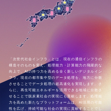
「次世代社会インフラ」とは、現在の通信インフラの
構造そのものを変え、処理能力・計算能力の飛躍的な
向上で、AIの持つ力を高める全く新しいデジタルイン
フラ。現在の都市集中型のデータ処理を、地方に分散
させることでデータ処理の超高速化を実現します。さ
らに、再生可能エネルギーを活用できる地域に分散さ
せることで脱炭素社会の実現にも貢献します。処理能
力を高めた新たなプラットフォームは、AI活用の可能
性を広げ、持続可能な社会の実現に貢献することでし