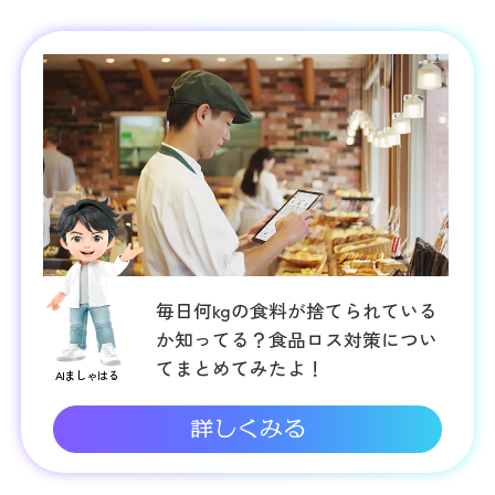
でもサポート号」による支援を実施
支援活動
「令和8年熊本地震被災者支援金プロジ
ェクト」を開始
支援活動
令和8年熊本地震の影響に伴う支援につ
いて
毎日何kgの食料が捨てられている
か知ってる？食品ロス対策につい
てまとめてみたよ！
AIましゃはる