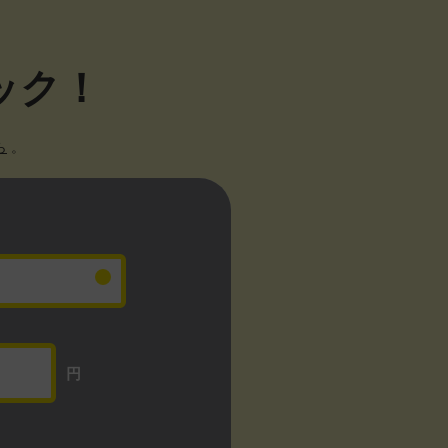
ック！
ら
。
円