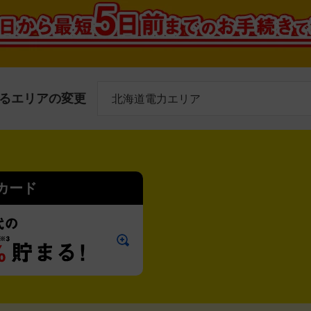
る
エリアの変更
yカード