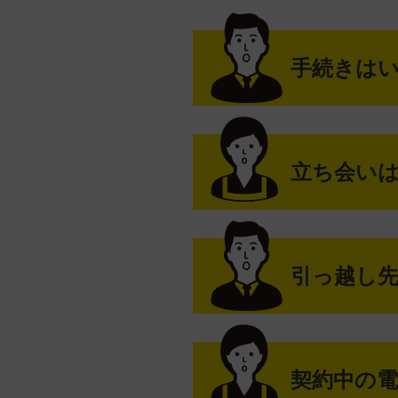
手続きは
立ち会い
引っ越し
契約中の