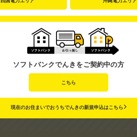
四国電力エリア
沖縄電力エリア
おうちレスキューで家のトラブルに
24時
（2年間）
手続きカンタン・初期費用
0円
ソフトバンクでんきをご契約中の方
こちら
でんきの設備や品質は
変わらない
現在のお住まいで
おうちでんきの新規申込はこちら