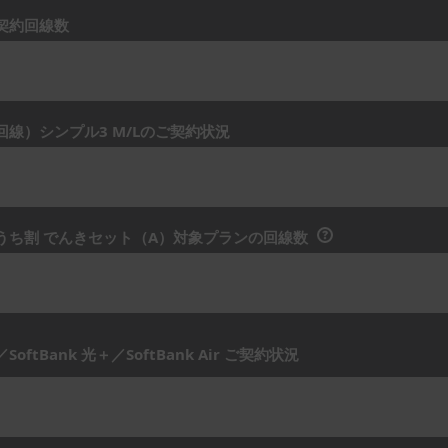
契約回線数
線）シンプル3 M/Lのご契約状況
?
うち割 でんきセット（A）対象プランの回線数
光／SoftBank 光＋／SoftBank Air ご契約状況