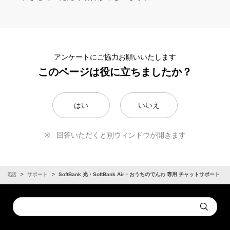
アンケートにご協力お願いいたします
このページは役に立ちましたか？
はい
いいえ
回答いただくと別ウィンドウが開きます
固定電話
サポート
SoftBank 光・SoftBank Air・おうちのでんわ 専用 チャットサポート
Conduct
Submit
a
search