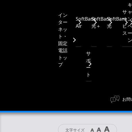
サ
イン
SoftBank
SoftBank
SoftBank
ー
ター
Air
光＋
光
ビ
ネッ
ス
ト・
固定
電話
サ
トッ
ポ
プ
ー
ト
お問
文字サイズ