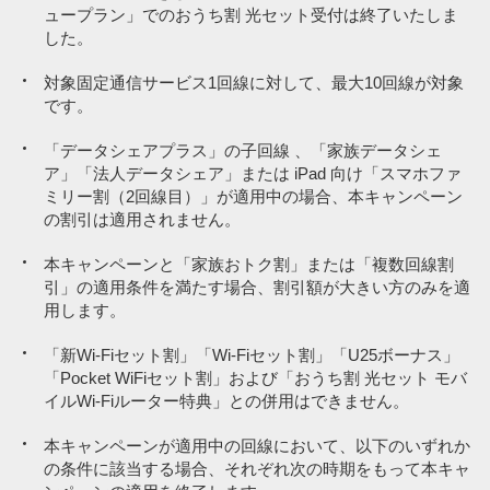
ュープラン」でのおうち割 光セット受付は終了いたしま
した。
対象固定通信サービス1回線に対して、最大10回線が対象
です。
「データシェアプラス」の子回線 、「家族データシェ
ア」「法人データシェア」または iPad 向け「スマホファ
ミリー割（2回線目）」が適用中の場合、本キャンペーン
の割引は適用されません。
本キャンペーンと「家族おトク割」または「複数回線割
引」の適用条件を満たす場合、割引額が大きい方のみを適
用します。
「新Wi-Fiセット割」「Wi-Fiセット割」「U25ボーナス」
「Pocket WiFiセット割」および「おうち割 光セット モバ
イルWi-Fiルーター特典」との併用はできません。
本キャンペーンが適用中の回線において、以下のいずれか
の条件に該当する場合、それぞれ次の時期をもって本キャ