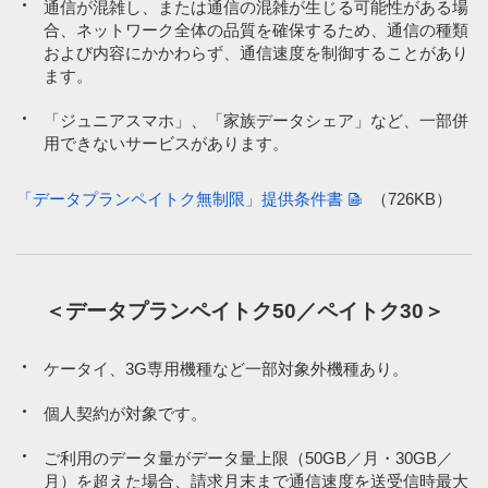
通信が混雑し、または通信の混雑が⽣じる可能性がある場
合あり。直近30日間で300GB超の場合、通常利用に影響のない範
合、ネットワーク全体の品質を確保するため、通信の種類
囲（最大4.5Mbps）で速度制御。
ペイトク50
ペイトク30
9,075円／月
7,975円／月
および内容にかかわらず、通信速度を制御することがあり
※6
「PayPayクレジット」「PayPay残高」「PayPayポイント」以
ます。
外のPayPayカード、PayPayカード ゴールド、PayPay残高カー
ド、PayPay商品券などでのお支払いおよび他社カード利用券の
「ジュニアスマホ」、「家族データシェア」など、一部併
購入・他社カード利用券でのお支払いは対象外。
データプラン
データプラン
用できないサービスがあります。
7,997円／月
6,897円／月
※9
※9
ペイトク50
ペイトク30
※7
ペイトク特典は通信料・医療機関・調剤薬局等の対象外サービス
あり。
「データプランペイトク無制限」提供条件書
（726KB）
1,078円／月
1,078円／月
※2
※2
基本プラン（音声）
基本プラン（音声）
ペイトク特典
対象外となる店舗やサービスの詳細
＜データプランペイトク50／ペイトク30＞
PayPay（クレジット／残高／ポイント）でお支払いしても、以下はペ
新みんな家族割
新みんな家族割
-1,210円／月
-1,210円／月
イトク特典の対象外となります。
（3回線以上）
（3回線以上）
ケータイ、3G専用機種など一部対象外機種あり。
PayPayほけん
個人契約が対象です。
※4
※4
おうち割 光セット
おうち割 光セット
-1,100円／月
-1,100円／月
PayPayポイントおよびPayPayマネーでのPayPayカードの請求金額
ご利用のデータ量がデータ量上限（50GB／月・30GB／
の支払い
月）を超えた場合、請求月末まで通信速度を送受信時最大