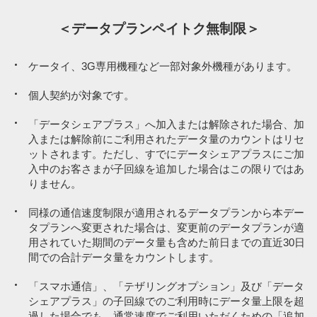
データプラン
9,097円／月
データプラン
データプラン
※5
ペイトク無制限
7,997円／月
6,897円／月
＜データプランペイトク無制限＞
※9
※9
ペイトク50
ペイトク30
ケータイ、3G専用機種など一部対象外機種があります。
1,078円／月
※2
基本プラン（音声）
1,078円／月
1,078円／月
個人契約が対象です。
※2
※2
基本プラン（音声）
基本プラン（音声）
「データシェアプラス」へ加入または解除された場合、加
新みんな家族割
入または解除前にご利用されたデータ量のカウントはリセ
-1,210円／月
新みんな家族割
新みんな家族割
（3回線以上）
ットされます。ただし、すでにデータシェアプラスにご加
-1,210円／月
-1,210円／月
（3回線以上）
（3回線以上）
入中のお客さまが子回線を追加した場合はこの限りではあ
りません。
※4
おうち割 光セット
-1,100円／月
同様の通信速度制限が適用されるデータプランから本デー
※4
※4
おうち割 光セット
おうち割 光セット
-1,100円／月
-1,100円／月
タプランへ変更された場合は、変更前のデータプランが適
用されていた期間のデータ量も含めた前日までの直近30日
間での合計データ量をカウントします。
PayPayカード割
-187円／月
PayPayカード割
PayPayカード割
-187円／月
-187円／月
「スマホ通信」、「テザリングオプション」及び「データ
シェアプラス」の子回線でのご利用時にデータ量上限を超
月額利用料
過した場合でも、通常速度でご利用いただくための「追加
7,678円／月