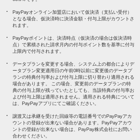
寄付
寄付
PayPayオンライン加盟店において仮決済（支払い受付）
となる場合、仮決済時に決済金額・付与上限がカウントさ
保険（満期型）
保険（満期型）
れます。
PayPay以外の第三者が発行する金券類（全国共通百貨店商品券、交
PayPay以外の第三者が発行する金券類（全国共通百貨店商品券、交
通乗車券等）（特定のお店で使えるPayPay商品券を除く）
通乗車券等）（特定のお店で使えるPayPay商品券を除く）
PayPayポイントは、決済時点（仮決済の場合は仮決済時
点）で累積された請求月内の付与ポイント数を基準に付与
金券ショップ等再販売事業者が販売する上記の金券類、興行チケッ
金券ショップ等再販売事業者が販売する上記の金券類、興行チケッ
上限内で付与されます。
ト（映画/施設など）
ト（映画/施設など）
データプランを変更する場合、システム上の都合によりデ
自治体の税源により発行される商品券（ふるさと納税でもらえる商
自治体の税源により発行される商品券（ふるさと納税でもらえる商
品券を除く）
品券を除く）
ータプラン変更適用日の午前0時以前に変更後のデータプ
ランの特典付与率および付与上限に切り替わり適用される
プリペイドカード
プリペイドカード
場合があります。 この場合、変更前のデータプランの特
典の付与上限が残っていたとしても、当該特典の付与率お
入国時の税関手続きの支払い
入国時の税関手続きの支払い
よび付与上限は適用されません。適用される特典について
JR東日本グループ運営の加盟店での商品代
JR東日本グループ運営の加盟店での商品代
は、PayPayアプリにてご確認ください。
一部の公営競技投票券
一部の公営競技投票券
譲渡又は承継を受けた回線等の電話番号でのPayPayアカ
ウントの登録が出来ない場合があります。PayPayアカウ
ローン事業者への支払い
ローン事業者への支払い
ントの登録が出来ない場合は、PayPay株式会社にお問い
PayPayクレジットによるPayPay残高チャージ
PayPayクレジットによるPayPay残高チャージ
合わせください。