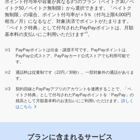
ポイント付与率や容量が異なる3つのプラン（ペイトク30／ペ
イトク50／ペイトク無制限）から選択できます。「ペイトク
無制限」の場合、ポイント付与率が＋5％（付与上限4,000円
相当／月）になるなど、対象決済でポイントがたまります。
「ペイトク特典」として付与されたPayPayポイントは、月額
※3
基本料の支払いにご利用いただけます
。
※1
PayPayポイントは出金・譲渡不可です。PayPayポイントは、
PayPay公式ストア、PayPayカード公式ストアでも利用可能で
す。
※2
通話料は従量制です（22円／30秒）。一部対象外の通話がありま
す。
※3
契約回線とPayPayアプリのアカウントを連携することで、「ペ
イトク特典」として付与されたPayPayポイントを「PayPay」の
残高として月額基本料のお支払いにご利用いただけます。
詳しく
はこちら
プランに含まれるサービス