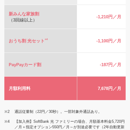
新みんな家族割
-1,210円／月
（3回線以上）
※4
おうち割 光セット
-1,100円／月
PayPayカード割
-187円／月
月額利用料
7,678円／月
※2
通話従量制（22円／30秒）。一部対象外通話あり。
※4
【加入例】SoftBank 光 ファミリーの場合、月額基本料金5,720円
／月＋指定オプション550円／月～が別途必要です（2年自動更新