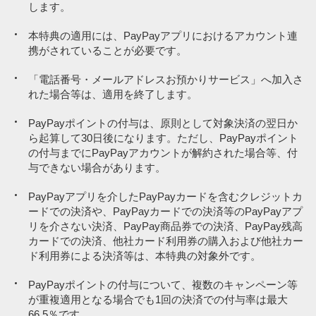
します。
ございます。
PayPayほけん
PayPayほけん
PayPay商品券による決済、「PayPayクレジット」以外の方法で、
PayPayポイントおよびPayPayマネーでのPayPayカードの請求金額
PayPayポイントおよびPayPayマネーでのPayPayカードの請求金額
本特典の適用には、PayPayアプリにおけるアカウント連
PayPayアプリを介して行われるPayPayカード ゴールド、PayPay
の支払い
の支払い
携がされていることが必要です。
カードその他のクレジットカードによる決済、他社カード利用券の
購入および他社カード利用券による決済等は、対象決済に含まれ
資産運用・投資サービス
資産運用・投資サービス
「電話番号・メールアドレスお預かりサービス」へ加入さ
ず、PayPayポイントは付与されません。
れた場合等は、適用を終了します。
ポイント運用
ポイント運用
ソフトバンク／ワイモバイル／LINEMOの携帯電話料金
ソフトバンク／ワイモバイル／LINEMOの携帯電話料金
PayPayポイントの付与は、原則として対象決済の翌日か
ら起算して30日後になります。ただし、PayPayポイント
請求書払いサービス
請求書払いサービス
の付与までにPayPayアカウントが解約された場合等、付
与できない場合があります。
電気、ガス、水道料金（電気、ガス、水道を提供する企業や店舗で
電気、ガス、水道料金（電気、ガス、水道を提供する企業や店舗で
備品などを購入した場合も含む）
備品などを購入した場合も含む）
PayPayアプリを介したPayPayカードを含むクレジットカ
保険診療を取り扱う病院・医院など（自由診療に関する支払いを含
保険診療を取り扱う病院・医院など（自由診療に関する支払いを含
ードでの決済や、PayPayカードでの決済等のPayPayアプ
む）
む）
リを介さない決済、PayPay商品券での決済、PayPay残高
カードでの決済、他社カード利用券の購入および他社カー
※8
※8
調剤薬局
調剤薬局
ド利用券による決済等は、本特典の対象外です。
美容整形・美容外科
美容整形・美容外科
PayPayポイントの付与について、複数のキャンペーン等
行政サービス利用料・自治体納付金（地方税等）
行政サービス利用料・自治体納付金（地方税等）
が重複適用となる場合でも1回の決済での付与率は最大
66.5％です。
鉄道
鉄道