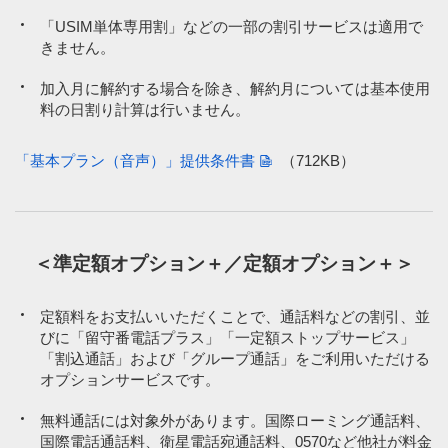
「USIM単体専用割」などの一部の割引サービスは適用で
きません。
加入月に解約する場合を除き、解約月については基本使用
料の日割り計算は行いません。
「基本プラン（音声）」提供条件書
（712KB）
＜準定額オプション＋／定額オプション＋＞
定額料をお支払いいただくことで、通話料などの割引、並
びに「留守番電話プラス」「一定額ストップサービス」
「割込通話」および「グループ通話」をご利用いただける
オプションサービスです。
無料通話には対象外があります。国際ローミング通話料、
国際電話通話料、衛星電話宛通話料、0570など他社が料金