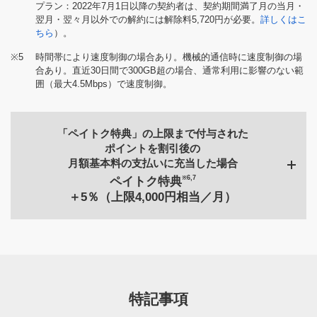
プラン：2022年7月1日以降の契約者は、契約期間満了月の当月・
翌月・翌々月以外での解約には解除料5,720円が必要。
詳しくはこ
ちら
）。
※5
時間帯により速度制御の場合あり。機械的通信時に速度制御の場
合あり。直近30日間で300GB超の場合、通常利用に影響のない範
囲（最大4.5Mbps）で速度制御。
「ペイトク特典」の上限まで付与された
ポイントを割引後の
月額基本料の支払いに充当した場合
※6,7
ペイトク特典
＋5％（上限4,000円相当／月）
ペイトク無制限
10,175円／月
ペイトク50
ペイトク30
9,075円／月
7,975円／月
特記事項