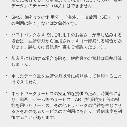
月額利用料
月額利用料
6,578円／月
5,478円／月
データ」のチャージ（購入）はできません。
SMS、海外でのご利用分（「海外データ放題（5日）」で
の利用は除く）などは対象外です。
80,000円／月の対象
※2
※2
ペイトク特典
通話従量制（22円／30秒）。一部対象外通話あり。
通話従量制（22円／30秒）。一部対象外通話あり。
決済で
PayPayポイント付与
ソフトバンクをすでにご利用中のお客さまが申し込みする
約4,000円相当
※4
※4
【加入例】SoftBank 光 ファミリーの場合、月額基本料金5,720円
【加入例】SoftBank 光 ファミリーの場合、月額基本料金5,720円
場合は、翌請求月から適用されます（一部異なる場合があ
／月＋指定オプション550円／月～が別途必要です（2年自動更新
／月＋指定オプション550円／月～が別途必要です（2年自動更新
ります。詳しくは提供条件書をご確認ください）。
プラン：2022年7月1日以降の契約者は、契約期間満了月の当月・
プラン：2022年7月1日以降の契約者は、契約期間満了月の当月・
翌月・翌々月以外での解約には解除料5,720円が必要。
翌月・翌々月以外での解約には解除料5,720円が必要。
詳しくはこ
詳しくはこ
加入月に解約する場合を除き、解約月の定額料は日割計算
ちら
ちら
）。
）。
実質負担額
3,678円
しません。
※9
※9
時間帯により速度制御の場合あり。
時間帯により速度制御の場合あり。
余ったデータ量を翌請求月以降に繰り越して利用すること
はできません。
※2
通話従量制（22円／30秒）。一部対象外通話あり。
「ペイトク特典」の上限まで付与された
「ペイトク特典」の上限まで付与された
※4
【加入例】SoftBank 光 ファミリーの場合、月額基本料金5,720円
ネットワークサービスの安定的な提供のため、時間帯によ
ポイントを割引後の
ポイントを割引後の
／月＋指定オプション550円／月～が別途必要です（2年自動更新
り、動画、ゲーム等のサービス、AR（拡張現実）等の機
月額基本料の支払いに充当した場合
月額基本料の支払いに充当した場合
プラン：2022年7月1日以降の契約者は、契約期間満了月の当月・
能を用いたサービス、その他トラヒックの混雑を生じさせ
※6,7
※6,7
ペイトク特典
ペイトク特典
翌月・翌々月以外での解約には解除料5,720円が必要。
詳しくはこ
るおそれのあるサービスのご利用にあたり、通信速度を制
＋3％（上限2,500円相当／月）
＋1％（上限1,000円相当／月）
ちら
）。
御することがあります。
※5
時間帯により速度制御の場合あり。機械的通信時に速度制御の場