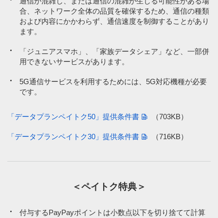
通信が混雑し、または通信の混雑が⽣じる可能性がある場
※4
※4
【加入例】SoftBank 光 ファミリーの場合、月額基本料金5,720円
【加入例】SoftBank 光 ファミリーの場合、月額基本料金5,720円
PayPay以外の第三者が発行する金券類（全国共通百貨店商品券、交
合、ネットワーク全体の品質を確保するため、通信の種類
／月＋指定オプション550円／月～が別途必要です（2年自動更新
／月＋指定オプション550円／月～が別途必要です（2年自動更新
通乗車券等）（特定のお店で使えるPayPay商品券を除く）
プラン：2022年7月1日以降の契約者は、契約期間満了月の当月・
プラン：2022年7月1日以降の契約者は、契約期間満了月の当月・
および内容にかかわらず、通信速度を制御することがあり
翌月・翌々月以外での解約には解除料5,720円が必要。
翌月・翌々月以外での解約には解除料5,720円が必要。
詳しくはこ
詳しくはこ
ます。
金券ショップ等再販売事業者が販売する上記の金券類、興行チケッ
ちら
ちら
）。
）。
ト（映画/施設など）
「ジュニアスマホ」、「家族データシェア」など、一部併
※6
※6
「PayPayクレジット」「PayPay残高」「PayPayポイント」以
「PayPayクレジット」「PayPay残高」「PayPayポイント」以
自治体の税源により発行される商品券（ふるさと納税でもらえる商
用できないサービスがあります。
外のPayPayカード、PayPayカード ゴールド、PayPay残高カー
外のPayPayカード、PayPayカード ゴールド、PayPay残高カー
品券を除く）
ド、PayPay商品券などでのお支払いおよび他社カード利用券の
ド、PayPay商品券などでのお支払いおよび他社カード利用券の
5G通信サービスを利用するためには、5G対応機種が必要
購入・他社カード利用券でのお支払いは対象外。
購入・他社カード利用券でのお支払いは対象外。
プリペイドカード
です。
※7
※7
ペイトク特典は通信料・医療機関・調剤薬局等の対象外サービス
ペイトク特典は通信料・医療機関・調剤薬局等の対象外サービス
入国時の税関手続きの支払い
あり。
あり。
「データプランペイトク50」提供条件書
（703KB）
JR東日本グループ運営の加盟店での商品代
※9
※9
時間帯により速度制御の場合あり。
時間帯により速度制御の場合あり。
一部の公営競技投票券
「データプランペイトク30」提供条件書
（716KB）
ローン事業者への支払い
ペイトク特典
ペイトク特典
PayPayクレジットによるPayPay残高チャージ
対象外となる店舗やサービスの詳細
対象外となる店舗やサービスの詳細
＜ペイトク特典＞
※8
調剤薬局併設のドラッグストアなどでのお支払いの場合に、ペイ
PayPay（クレジット／残高／ポイント）でお支払いしても、以下はペ
PayPay（クレジット／残高／ポイント）でお支払いしても、以下はペ
トク特典の対象外となる場合がございます。
イトク特典の対象外となります。
イトク特典の対象外となります。
付与するPayPayポイントは小数点以下を切り捨てて計算
その他、一部のPayPay加盟店でペイトク特典の対象外となる場合が