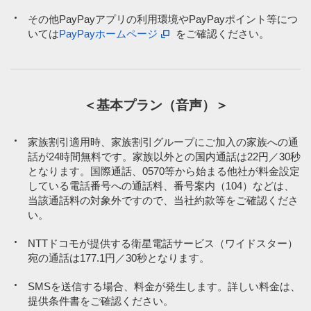
※8
※8
調剤薬局併設のドラッグストアなどでのお支払いの場合に、ペイ
調剤薬局併設のドラッグストアなどでのお支払いの場合に、ペイ
その他PayPayアプリの利用環境やPayPayポイント等につ
トク特典の対象外となる場合がございます。
トク特典の対象外となる場合がございます。
いては
PayPayホームページ
をご確認ください。
その他、一部のPayPay加盟店でペイトク特典の対象外となる場合が
その他、一部のPayPay加盟店でペイトク特典の対象外となる場合が
ございます。
ございます。
PayPay商品券による決済、「PayPayクレジット」以外の方法で、
PayPay商品券による決済、「PayPayクレジット」以外の方法で、
＜基本プラン（音声）＞
PayPayアプリを介して行われるPayPayカード ゴールド、PayPay
PayPayアプリを介して行われるPayPayカード ゴールド、PayPay
カードその他のクレジットカードによる決済、他社カード利用券の
カードその他のクレジットカードによる決済、他社カード利用券の
購入および他社カード利用券による決済等は、対象決済に含まれ
購入および他社カード利用券による決済等は、対象決済に含まれ
家族割引適用時、家族割引グループにご加入の家族への通
ず、PayPayポイントは付与されません。
ず、PayPayポイントは付与されません。
話が24時間無料です。家族以外との国内通話は22円／30秒
となります。国際通話、0570等から始まる他社が料金設定
している電話番号への通話料、番号案内（104）などは、
当該通話料の対象外ですので、当社約款等をご確認くださ
い。
NTTドコモが提供する衛星電話サービス（ワイドスター）
宛の通話は177.1円／30秒となります。
SMSを送信する場合、料金が発生します。詳しい料金は、
提供条件書をご確認ください。