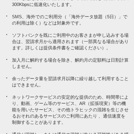
300Kbpsに低速化いたします。
資産運用・投資サービス
PayPayカード割
PayPayカード割
-187円／月
-187円／月
ポイント運用
SMS、海外でのご利用分（「海外データ放題（5日）」で
の利用は除く）などは対象外です。
ソフトバンク／ワイモバイル／LINEMOの携帯電話料金
ソフトバンクを既にご利用中のお客さまが申し込みする場
請求書払いサービス
月額利用料
月額利用料
6,578円／月
5,478円／月
合は、翌請求月から適用されます（一部異なる場合があり
電気、ガス、水道料金（電気、ガス、水道を提供する企業や店舗で
ます。詳しくは提供条件書をご確認ください）。
備品などを購入した場合も含む）
加入月に解約する場合を除き、解約月の定額料は日割計算
保険診療を取り扱う病院・医院など（自由診療に関する支払いを含
84,000円／月の対象
100,000円／月の対
しません。
ペイトク特典
ペイトク特典
む）
象決済で
決済で
PayPayポイント付与
PayPayポイント付与
約2,500円相当
約1,000円相当
※8
調剤薬局
余ったデータ量を翌請求月以降に繰り越して利用すること
はできません。
美容整形・美容外科
ネットワークサービスの安定的な提供のため、時間帯によ
行政サービス利用料・自治体納付金（地方税等）
実質負担額
実質負担額
4,078円
4,478円
り、動画、ゲーム等のサービス、AR（拡張現実）等の機
鉄道
能を用いたサービス、その他トラヒックの混雑を生じさせ
るおそれのあるサービスのご利用にあたり 、通信速度を
寄付
制御することがあります。
※2
※2
通話従量制（22円／30秒）。一部対象外通話あり。
通話従量制（22円／30秒）。一部対象外通話あり。
保険（満期型）