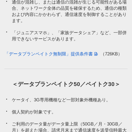
通信が混雑し、または通信の混雑が⽣じる可能性がある場
合あり。直近30日間で300GB超の場合、通常利用に影響のない範
合、ネットワーク全体の品質を確保するため、通信の種類
囲（最大4.5Mbps）で速度制御。
ペイトク50
ペイトク30
9,075円／月
7,975円／月
および内容にかかわらず、通信速度を制御することがあり
※6
「PayPayクレジット」「PayPay残高」「PayPayポイント」以
ます。
外のPayPayカード、PayPayカード ゴールド、PayPay残高カー
ド、PayPay商品券などでのお支払いおよび他社カード利用券の
「ジュニアスマホ」、「家族データシェア」など、一部併
購入・他社カード利用券でのお支払いは対象外。
データプラン
データプラン
用できないサービスがあります。
7,997円／月
6,897円／月
※9
※9
ペイトク50
ペイトク30
※7
ペイトク特典は通信料・医療機関・調剤薬局等の対象外サービス
あり。
「データプランペイトク無制限」提供条件書
（726KB）
1,078円／月
1,078円／月
※2
※2
基本プラン（音声）
基本プラン（音声）
ペイトク特典
対象外となる店舗やサービスの詳細
＜データプランペイトク50／ペイトク30＞
PayPay（クレジット／残高／ポイント）でお支払いしても、以下はペ
新みんな家族割
新みんな家族割
-1,210円／月
-1,210円／月
イトク特典の対象外となります。
（3回線以上）
（3回線以上）
ケータイ、3G専用機種など一部対象外機種あり。
PayPayほけん
個人契約が対象です。
※4
※4
おうち割 光セット
おうち割 光セット
-1,100円／月
-1,100円／月
PayPayポイントおよびPayPayマネーでのPayPayカードの請求金額
ご利用のデータ量がデータ量上限（50GB／月・30GB／
の支払い
月）を超えた場合、請求月末まで通信速度を送受信時最大