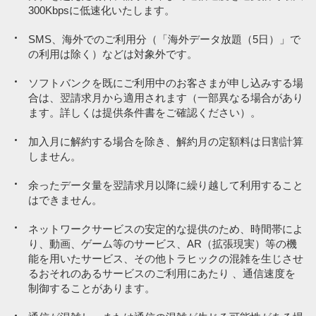
300Kbpsに低速化いたします。
資産運用・投資サービス
PayPayカード割
PayPayカード割
-187円／月
-187円／月
ポイント運用
SMS、海外でのご利用分（「海外データ放題（5日）」で
の利用は除く）などは対象外です。
ソフトバンク／ワイモバイル／LINEMOの携帯電話料金
ソフトバンクを既にご利用中のお客さまが申し込みする場
請求書払いサービス
月額利用料
月額利用料
6,578円／月
5,478円／月
合は、翌請求月から適用されます（一部異なる場合があり
電気、ガス、水道料金（電気、ガス、水道を提供する企業や店舗で
ます。詳しくは提供条件書をご確認ください）。
備品などを購入した場合も含む）
加入月に解約する場合を除き、解約月の定額料は日割計算
保険診療を取り扱う病院・医院など（自由診療に関する支払いを含
84,000円／月の対象
100,000円／月の対
しません。
ペイトク特典
ペイトク特典
む）
象決済で
決済で
PayPayポイント付与
PayPayポイント付与
約2,500円相当
約1,000円相当
※8
調剤薬局
余ったデータ量を翌請求月以降に繰り越して利用すること
はできません。
美容整形・美容外科
ネットワークサービスの安定的な提供のため、時間帯によ
行政サービス利用料・自治体納付金（地方税等）
実質負担額
実質負担額
4,078円
4,478円
り、動画、ゲーム等のサービス、AR（拡張現実）等の機
鉄道
能を用いたサービス、その他トラヒックの混雑を生じさせ
るおそれのあるサービスのご利用にあたり 、通信速度を
寄付
制御することがあります。
※2
※2
通話従量制（22円／30秒）。一部対象外通話あり。
通話従量制（22円／30秒）。一部対象外通話あり。
保険（満期型）