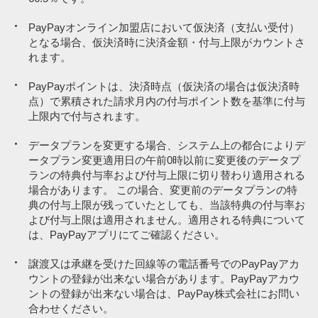
寄付
寄付
PayPayオンライン加盟店において仮決済（支払い受付）
となる場合、仮決済時に決済金額・付与上限がカウントさ
保険（満期型）
保険（満期型）
れます。
PayPay以外の第三者が発行する金券類（全国共通百貨店商品券、交
PayPay以外の第三者が発行する金券類（全国共通百貨店商品券、交
通乗車券等）（特定のお店で使えるPayPay商品券を除く）
通乗車券等）（特定のお店で使えるPayPay商品券を除く）
PayPayポイントは、決済時点（仮決済の場合は仮決済時
点）で累積された請求月内の付与ポイント数を基準に付与
金券ショップ等再販売事業者が販売する上記の金券類、興行チケッ
金券ショップ等再販売事業者が販売する上記の金券類、興行チケッ
上限内で付与されます。
ト（映画/施設など）
ト（映画/施設など）
データプランを変更する場合、システム上の都合によりデ
自治体の税源により発行される商品券（ふるさと納税でもらえる商
自治体の税源により発行される商品券（ふるさと納税でもらえる商
品券を除く）
品券を除く）
ータプラン変更適用日の午前0時以前に変更後のデータプ
ランの特典付与率および付与上限に切り替わり適用される
プリペイドカード
プリペイドカード
場合があります。 この場合、変更前のデータプランの特
典の付与上限が残っていたとしても、当該特典の付与率お
入国時の税関手続きの支払い
入国時の税関手続きの支払い
よび付与上限は適用されません。適用される特典について
JR東日本グループ運営の加盟店での商品代
JR東日本グループ運営の加盟店での商品代
は、PayPayアプリにてご確認ください。
一部の公営競技投票券
一部の公営競技投票券
譲渡又は承継を受けた回線等の電話番号でのPayPayアカ
ウントの登録が出来ない場合があります。PayPayアカウ
ローン事業者への支払い
ローン事業者への支払い
ントの登録が出来ない場合は、PayPay株式会社にお問い
PayPayクレジットによるPayPay残高チャージ
PayPayクレジットによるPayPay残高チャージ
合わせください。