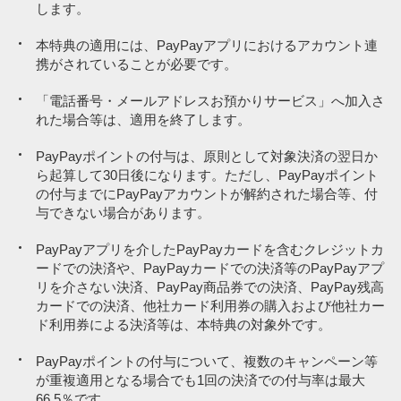
します。
ございます。
PayPayほけん
PayPayほけん
PayPay商品券による決済、「PayPayクレジット」以外の方法で、
PayPayポイントおよびPayPayマネーでのPayPayカードの請求金額
PayPayポイントおよびPayPayマネーでのPayPayカードの請求金額
本特典の適用には、PayPayアプリにおけるアカウント連
PayPayアプリを介して行われるPayPayカード ゴールド、PayPay
の支払い
の支払い
携がされていることが必要です。
カードその他のクレジットカードによる決済、他社カード利用券の
購入および他社カード利用券による決済等は、対象決済に含まれ
資産運用・投資サービス
資産運用・投資サービス
「電話番号・メールアドレスお預かりサービス」へ加入さ
ず、PayPayポイントは付与されません。
れた場合等は、適用を終了します。
ポイント運用
ポイント運用
ソフトバンク／ワイモバイル／LINEMOの携帯電話料金
ソフトバンク／ワイモバイル／LINEMOの携帯電話料金
PayPayポイントの付与は、原則として対象決済の翌日か
ら起算して30日後になります。ただし、PayPayポイント
請求書払いサービス
請求書払いサービス
の付与までにPayPayアカウントが解約された場合等、付
与できない場合があります。
電気、ガス、水道料金（電気、ガス、水道を提供する企業や店舗で
電気、ガス、水道料金（電気、ガス、水道を提供する企業や店舗で
備品などを購入した場合も含む）
備品などを購入した場合も含む）
PayPayアプリを介したPayPayカードを含むクレジットカ
保険診療を取り扱う病院・医院など（自由診療に関する支払いを含
保険診療を取り扱う病院・医院など（自由診療に関する支払いを含
ードでの決済や、PayPayカードでの決済等のPayPayアプ
む）
む）
リを介さない決済、PayPay商品券での決済、PayPay残高
カードでの決済、他社カード利用券の購入および他社カー
※8
※8
調剤薬局
調剤薬局
ド利用券による決済等は、本特典の対象外です。
美容整形・美容外科
美容整形・美容外科
PayPayポイントの付与について、複数のキャンペーン等
行政サービス利用料・自治体納付金（地方税等）
行政サービス利用料・自治体納付金（地方税等）
が重複適用となる場合でも1回の決済での付与率は最大
66.5％です。
鉄道
鉄道