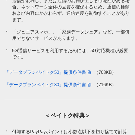
通信が混雑し、または通信の混雑が⽣じる可能性がある場
※4
※4
【加入例】SoftBank 光 ファミリーの場合、月額基本料金5,720円
【加入例】SoftBank 光 ファミリーの場合、月額基本料金5,720円
PayPay以外の第三者が発行する金券類（全国共通百貨店商品券、交
合、ネットワーク全体の品質を確保するため、通信の種類
／月＋指定オプション550円／月～が別途必要です（2年自動更新
／月＋指定オプション550円／月～が別途必要です（2年自動更新
通乗車券等）（特定のお店で使えるPayPay商品券を除く）
プラン：2022年7月1日以降の契約者は、契約期間満了月の当月・
プラン：2022年7月1日以降の契約者は、契約期間満了月の当月・
および内容にかかわらず、通信速度を制御することがあり
翌月・翌々月以外での解約には解除料5,720円が必要。
翌月・翌々月以外での解約には解除料5,720円が必要。
詳しくはこ
詳しくはこ
ます。
金券ショップ等再販売事業者が販売する上記の金券類、興行チケッ
ちら
ちら
）。
）。
ト（映画/施設など）
「ジュニアスマホ」、「家族データシェア」など、一部併
※6
※6
「PayPayクレジット」「PayPay残高」「PayPayポイント」以
「PayPayクレジット」「PayPay残高」「PayPayポイント」以
自治体の税源により発行される商品券（ふるさと納税でもらえる商
用できないサービスがあります。
外のPayPayカード、PayPayカード ゴールド、PayPay残高カー
外のPayPayカード、PayPayカード ゴールド、PayPay残高カー
品券を除く）
ド、PayPay商品券などでのお支払いおよび他社カード利用券の
ド、PayPay商品券などでのお支払いおよび他社カード利用券の
5G通信サービスを利用するためには、5G対応機種が必要
購入・他社カード利用券でのお支払いは対象外。
購入・他社カード利用券でのお支払いは対象外。
プリペイドカード
です。
※7
※7
ペイトク特典は通信料・医療機関・調剤薬局等の対象外サービス
ペイトク特典は通信料・医療機関・調剤薬局等の対象外サービス
入国時の税関手続きの支払い
あり。
あり。
「データプランペイトク50」提供条件書
（703KB）
JR東日本グループ運営の加盟店での商品代
※9
※9
時間帯により速度制御の場合あり。
時間帯により速度制御の場合あり。
一部の公営競技投票券
「データプランペイトク30」提供条件書
（716KB）
ローン事業者への支払い
ペイトク特典
ペイトク特典
PayPayクレジットによるPayPay残高チャージ
対象外となる店舗やサービスの詳細
対象外となる店舗やサービスの詳細
＜ペイトク特典＞
※8
調剤薬局併設のドラッグストアなどでのお支払いの場合に、ペイ
PayPay（クレジット／残高／ポイント）でお支払いしても、以下はペ
PayPay（クレジット／残高／ポイント）でお支払いしても、以下はペ
トク特典の対象外となる場合がございます。
イトク特典の対象外となります。
イトク特典の対象外となります。
付与するPayPayポイントは小数点以下を切り捨てて計算
その他、一部のPayPay加盟店でペイトク特典の対象外となる場合が