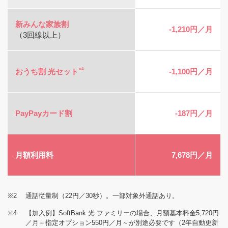
新みんな家族割
-1,210円／月
（3回線以上）
※4
おうち割 光セット
-1,100円／月
PayPayカード割
-187円／月
月額利用料
7,678円／月
※2
通話従量制（22円／30秒）。一部対象外通話あり。
※4
【加入例】SoftBank 光 ファミリーの場合、月額基本料金5,720円
／月＋指定オプション550円／月～が別途必要です（2年自動更新