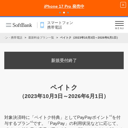
iPhone 17 Pro 発売中
スマートフォン
携帯電話
MENU
フォン・携帯電話
最新料金プラン一覧
ペイトク（2023年10月3日～2026年6月1日）
新規受付終了
ペイトク
（2023年10月3日～2026年6月1日）
※1
対象決済時に「ペイトク特典」としてPayPayポイント
を付
※2
与するプラン
です。「PayPay」の利用状況などに応じて、