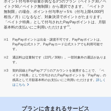
ポイント付与率や容量が異なる3つのプラン（ペイトク30／ペ
イトク50／ペイトク無制限）から選択できます。「ペイトク
無制限」の場合、ポイント付与率が＋5％（付与上限4,000円
相当／月）になるなど、対象決済でポイントがたまります。
「ペイトク特典」として付与されたPayPayポイントは、月額
※3
基本料の支払いにご利用いただけます
。
※1
PayPayポイントは出金・譲渡不可です。PayPayポイントは、
PayPay公式ストア、PayPayカード公式ストアでも利用可能で
す。
※2
通話料は従量制です（22円／30秒）。一部対象外の通話がありま
す。
※3
契約回線とPayPayアプリのアカウントを連携することで、「ペ
イトク特典」として付与されたPayPayポイントを「PayPay」の
残高として月額基本料のお支払いにご利用いただけます。
詳しく
はこちら
プランに含まれるサービス