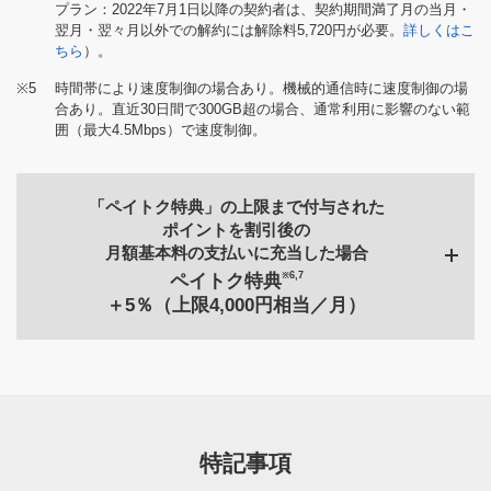
プラン：2022年7月1日以降の契約者は、契約期間満了月の当月・
翌月・翌々月以外での解約には解除料5,720円が必要。
詳しくはこ
ちら
）。
※5
時間帯により速度制御の場合あり。機械的通信時に速度制御の場
合あり。直近30日間で300GB超の場合、通常利用に影響のない範
囲（最大4.5Mbps）で速度制御。
「ペイトク特典」の上限まで付与された
ポイントを割引後の
月額基本料の支払いに充当した場合
※6,7
ペイトク特典
＋5％（上限4,000円相当／月）
ペイトク無制限
10,175円／月
ペイトク50
ペイトク30
9,075円／月
7,975円／月
特記事項