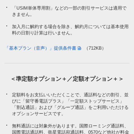
「USIM単体専用割」などの一部の割引サービスは適用で
きません。
加入月に解約する場合を除き、解約月については基本使用
料の日割り計算は行いません。
「基本プラン（音声）」提供条件書
（712KB）
＜準定額オプション＋／定額オプション＋＞
定額料をお支払いいただくことで、通話料などの割引、並
びに「留守番電話プラス」「一定額ストップサービス」
「割込通話」および「グループ通話」をご利用いただける
オプションサービスです。
無料通話には対象外があります。国際ローミング通話料、
国際電話通話料、衛星電話宛通話料、0570など他社が料金