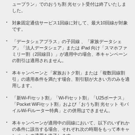
ュープラン」でのおうち割 光セット受付は終了いたしま
した。
対象固定通信サービス1回線に対して、最大10回線が対象
です。
「データシェアプラス」の子回線 、「家族データシェ
ア」「法人データシェア」または iPad 向け「スマホファ
ミリー割（2回線目）」が適用中の場合、本キャンペーン
の割引は適用されません。
本キャンペーンと「家族おトク割」または「複数回線割
引」の適用条件を満たす場合、割引額が大きい方のみを適
用します。
「新Wi-Fiセット割」「Wi-Fiセット割」「U25ボーナス」
「Pocket WiFiセット割」および「おうち割 光セット モバ
イルWi-Fiルーター特典」との併用はできません。
本キャンペーンが適用中の回線において、以下のいずれか
の条件に該当する場合、それぞれ次の時期をもって本キャ