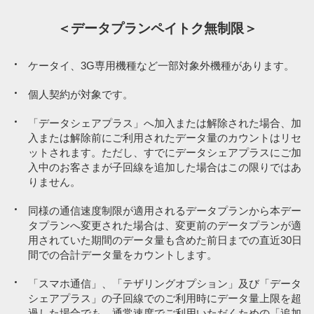
データプラン
9,097円／月
データプラン
データプラン
※5
ペイトク無制限
7,997円／月
6,897円／月
＜データプランペイトク無制限＞
※9
※9
ペイトク50
ペイトク30
ケータイ、3G専用機種など一部対象外機種があります。
1,078円／月
※2
基本プラン（音声）
1,078円／月
1,078円／月
個人契約が対象です。
※2
※2
基本プラン（音声）
基本プラン（音声）
「データシェアプラス」へ加入または解除された場合、加
新みんな家族割
入または解除前にご利用されたデータ量のカウントはリセ
-1,210円／月
新みんな家族割
新みんな家族割
（3回線以上）
ットされます。ただし、すでにデータシェアプラスにご加
-1,210円／月
-1,210円／月
（3回線以上）
（3回線以上）
入中のお客さまが子回線を追加した場合はこの限りではあ
りません。
※4
おうち割 光セット
-1,100円／月
同様の通信速度制限が適用されるデータプランから本デー
※4
※4
おうち割 光セット
おうち割 光セット
-1,100円／月
-1,100円／月
タプランへ変更された場合は、変更前のデータプランが適
用されていた期間のデータ量も含めた前日までの直近30日
間での合計データ量をカウントします。
PayPayカード割
-187円／月
PayPayカード割
PayPayカード割
-187円／月
-187円／月
「スマホ通信」、「テザリングオプション」及び「データ
シェアプラス」の子回線でのご利用時にデータ量上限を超
月額利用料
過した場合でも、通常速度でご利用いただくための「追加
7,678円／月