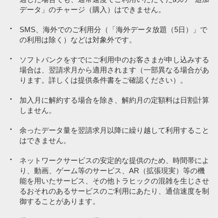
月額利用料
月額利用料
6,578円／月
5,478円／月
データ」のチャージ（購入）はできません。
SMS、海外でのご利用分（「海外データ放題（5日）」で
の利用は除く）などは対象外です。
80,000円／月の対象
※2
※2
ペイトク特典
通話従量制（22円／30秒）。一部対象外通話あり。
通話従量制（22円／30秒）。一部対象外通話あり。
決済で
PayPayポイント付与
ソフトバンクをすでにご利用中のお客さまが申し込みする
約4,000円相当
※4
※4
【加入例】SoftBank 光 ファミリーの場合、月額基本料金5,720円
【加入例】SoftBank 光 ファミリーの場合、月額基本料金5,720円
場合は、翌請求月から適用されます（一部異なる場合があ
／月＋指定オプション550円／月～が別途必要です（2年自動更新
／月＋指定オプション550円／月～が別途必要です（2年自動更新
ります。詳しくは提供条件書をご確認ください）。
プラン：2022年7月1日以降の契約者は、契約期間満了月の当月・
プラン：2022年7月1日以降の契約者は、契約期間満了月の当月・
翌月・翌々月以外での解約には解除料5,720円が必要。
翌月・翌々月以外での解約には解除料5,720円が必要。
詳しくはこ
詳しくはこ
加入月に解約する場合を除き、解約月の定額料は日割計算
ちら
ちら
）。
）。
実質負担額
3,678円
しません。
※9
※9
時間帯により速度制御の場合あり。
時間帯により速度制御の場合あり。
余ったデータ量を翌請求月以降に繰り越して利用すること
はできません。
※2
通話従量制（22円／30秒）。一部対象外通話あり。
「ペイトク特典」の上限まで付与された
「ペイトク特典」の上限まで付与された
※4
【加入例】SoftBank 光 ファミリーの場合、月額基本料金5,720円
ネットワークサービスの安定的な提供のため、時間帯によ
ポイントを割引後の
ポイントを割引後の
／月＋指定オプション550円／月～が別途必要です（2年自動更新
り、動画、ゲーム等のサービス、AR（拡張現実）等の機
月額基本料の支払いに充当した場合
月額基本料の支払いに充当した場合
プラン：2022年7月1日以降の契約者は、契約期間満了月の当月・
能を用いたサービス、その他トラヒックの混雑を生じさせ
※6,7
※6,7
ペイトク特典
ペイトク特典
翌月・翌々月以外での解約には解除料5,720円が必要。
詳しくはこ
るおそれのあるサービスのご利用にあたり、通信速度を制
＋3％（上限2,500円相当／月）
＋1％（上限1,000円相当／月）
ちら
）。
御することがあります。
※5
時間帯により速度制御の場合あり。機械的通信時に速度制御の場