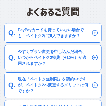
PayPayカードを持っていない場合で
も、ペイトク2に加入できますか？
はい、もちろん
ご加入いただけます！
PayPayカード（またはPayPayカード
今すぐプラン変更を申し込んだ場合、
ゴールド）をお持ちでなくても、「ペ
いつからペイトク2特典（+10%）が適
イトク2」に加入してPayPay（残高/ク
用されますか？
レジット/ポイント）でお支払いいただ
すでにソフトバンクを
くだけで、＋5%（上限3,000 円相当/
ご利用中のお客さま
現在「ペイトク無制限」を契約中です
月）のポイントが貯まります。
ペイトク2の適用は
翌請求月（翌月）
が、ペイトク2へ変更するメリットは何
ペイトク2特典の適用にはPayPayアプリとの
から適用されます。
ペイトク2特典は
ですか？
アカウント連携が必要です。
以下のとおり適用されます。
PayPayカード ゴールド（年会費
通信料、医療機関・調剤薬局、交通系ICカー