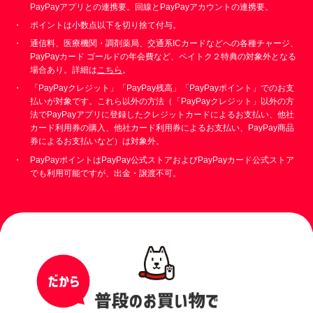
PayPayアプリとの連携要。回線とPayPayアカウントの連携要。
ポイントは小数点以下を切り捨て付与。
通信料、医療機関・調剤薬局、交通系ICカードなどへの各種チャージ、
PayPayカード ゴールドの年会費など、ペイトク２特典の対象外となる
場合あり。詳細は
こちら
。
「PayPayクレジット」「PayPay残高」「PayPayポイント」でのお支
払いが対象です。これら以外の方法（「PayPayクレジット」以外の方
法でPayPayアプリに登録したクレジットカードによるお支払い、他社
カード利用券の購入、他社カード利用券によるお支払い、PayPay商品
券によるお支払いなど）は対象外。
PayPayポイントはPayPay公式ストアおよびPayPayカード公式ストア
でも利用可能ですが、出金・譲渡不可。