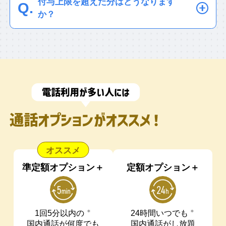
11,000円）をお持ちのお客さまは
付与上限を超えた分はどうなります
ペイトク2が適用される前月末までに
ドなどへの各種チャージ、PayPayカード ゴ
PayPay（クレジット/残高/ポイント）ま
ールドの年会費など、対象外となるお支払い
か？
PayPayアプリにPayPayカード ゴー
があります。詳細は
こちら
。
たは、PayPayカード ゴールドでのお買
ルドを連携済みのお客さま：ペイト
月間の付与上限を超えた場合ペイトク2
い物で、ずっと＋10%（上限4,000円相
一部のPayPay加盟店で、ペイトク2特典の対
ク2適用時より（+10%、上限4,000円
特典はつきません。
象外となる場合があります。
当/月）
となりおトクです。
相当/月）が適用されます。
新たにPayPayカードでの決済も還元対
ペイトク2が適用された月にPayPay
象となったため、よりおトクにPayPay
アプリにPayPayカード ゴールドを
でのお買い物をお楽しみいただけま
連携したお客さま：ペイトク2が適用
す。
された月の翌請求月（翌々月）から
PayPayカード ゴールドをお持ちでないお客
適用されます。ペイトク2特典
さまは+5%（上限3,000円相当/月）。
（+10%、上限4,000円相当/月）が適
PayPayカード ゴールドのPayPayアプリ連携
用されるまではペイトク2特典
が必要です。
（+5%、上限3,000円相当/月）が適
準定額オプション＋
定額オプション＋
PayPayアプリにPayPayカード ゴールドを登
用されます。
録した翌月から。
「PayPayクレジット」以外の方法でPayPay
新規でソフトバンクを
＊
＊
アプリに登録したクレジットカードによる
1回5分以内の
24時間いつでも
契約されたお客さま
PayPayでのお支払い、他社カード利用券の
国内通話が何度でも
国内通話がし放題