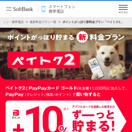
スマートフォン
携帯電話
MENU
フォン・携帯電話
最新料金プラン一覧
ポイントがっぽり新料金プラン「ペイトク2」