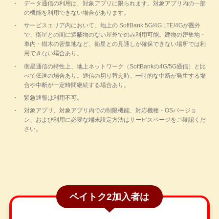
データ通信の利用は、対象アプリに限られます。対象アプリ内の一部
の機能を利用できない場合があります。
サービスエリア内において、地上の SoftBank 5G/4G LTE/4Gが圏外
で、衛星との間に遮蔽物のない屋外でのみ利用可能。建物の密集地・
車内・樹木の密集地など、衛星との見通しが確保できない場所では利
用できない場合あり。
衛星通信の特性上、地上ネットワーク（SoftBankの4G/5G通信）と比
べて低速の場合あり。通信の切り替え時、一時的な中断が発生する場
合や中断が一定時間継続する場合あり。
緊急通報は利用不可。
対象アプリ、対象アプリ内での制限機能、対応機種・OSバージョ
ン、および利用に必要な端末設定方法はサービスページをご確認くだ
さい。
ペイトク2加入者は