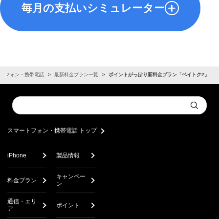
毎月の支払いシミュレーター
Google
Samsung
iPhone
スマートフォン
Pixel
Galaxy
トフォン・携帯電話
最新料金プラン一覧
ポイントがっぽり新料金プラン「ペイトク2」
5G
5G
5G
Conduct
Submit
a
search
スマートフォン・携帯電話 トップ
iPhone
製品情報
iPhone 17e
iPhone 17 Pro
iPhone 17 P
（
256GB
）
（
256GB
）
（
256G
キャンペー
料金プラン
2026年3月11日発売
2025年9月19日発売
2025年9月1
ン
通信・エリ
ポイント
ア