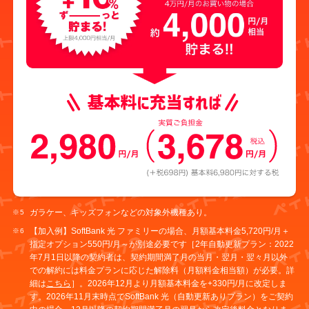
ガラケー、キッズフォンなどの対象外機種あり。
【加入例】SoftBank 光 ファミリーの場合、月額基本料金5,720円/月＋
指定オプション550円/月～が別途必要です［2年自動更新プラン：2022
年7月1日以降の契約者は、契約期間満了月の当月・翌月・翌々月以外
での解約には料金プランに応じた解除料（月額料金相当額）が必要。詳
細は
こちら
］。2026年12月より月額基本料金を+330円/月に改定しま
す。2026年11月末時点でSoftBank 光（自動更新ありプラン）をご契約