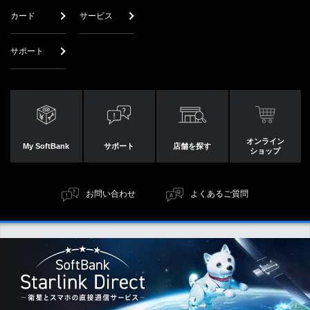
カード
サービス
手続き方法を選択してください
サポート
Y!mobile
他社からのりかえ
LINEMOからのりかえ
新規契約
機種変更
オンライン
My SoftBank
サポート
店舗を探す
ショップ
LINEモバイルは「他社からのりかえ」に該当します。
お問い合わせ
よくあるご質問
おうち割 光セット
SoftBank光・
SoftBank光・
Airを利用している
Airを利用していない
情報セキュリティ
プライバシーセンター
サイトポリシー
古物営業法に基づく表示
サイトマップ