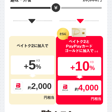
趣味・外食
5
10
※3
※3
+
+
%
%
2,000
4,000
約
約
円相当
円相当