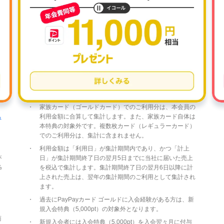
家族カード（ゴールドカード）でのご利用分は、本会員の
ち
利用金額に合算して集計します。また、家族カード自体は
本特典の対象外です。複数枚カード（レギュラーカード）
でのご利用分は、集計に含まれません。
利用金額は「利用日」が集計期間内であり、かつ「計上
が
日」が集計期間終了日の翌月5日までに当社に届いた売上
%
を税込で集計します。集計期間終了日の翌月6日以降に計
上された売上は、翌年の集計期間のご利用として集計され
ます。
過去にPayPayカード ゴールドに入会経験がある方は、新
規入会特典（5,000pt）の対象外となります。
商
新規入会者には入会特典（5,000pt）を入会翌々月に付与