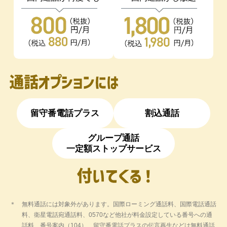
ペイトク2は
当日から適用されます。
購入・他社カード利用券でのお支払いおよび
ペイトク2特典は以下のとおり適用さ
「PayPay商品券」でのお支払いなどは、対
象外です。
れます。
ペイトク2が適用される前月末までに
PayPayアプリにPayPayカード ゴー
ルドを連携済みのお客さま：ペイト
ク2適用時より（+10%、上限4,000円
相当/月）が適用されます。
留守番電話プラス
割込通話
ペイトク2の適用された月にPayPay
グループ通話
アプリにPayPayカード ゴールドを
一定額ストップサービス
連携したお客さま：ペイトク2が適用
された月の翌請求月（翌々月）から
適用されます。ペイトク2特典
（+10%、上限4,000円相当/月）が適
用されるまではペイトク2特典
無料通話には対象外があります。国際ローミング通話料、国際電話通話
料、衛星電話宛通話料、0570など他社が料金設定している番号への通
（+5%、上限3,000円相当/月）が適
話料、番号案内（104）、留守番電話プラスの伝言再生などは無料通話