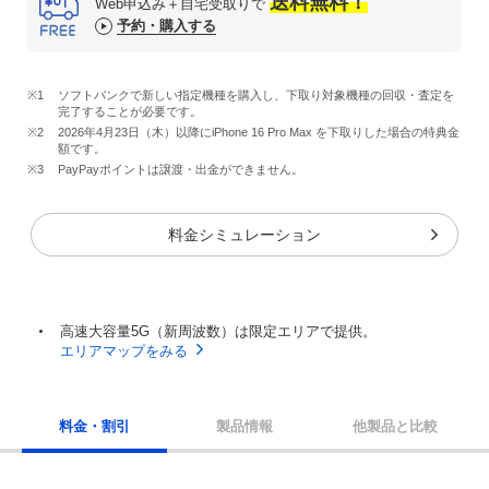
送料無料！
Web申込み＋自宅受取りで
予約・購入する
※1
ソフトバンクで新しい指定機種を購入し、下取り対象機種の回収・査定を
完了することが必要です。
※2
2026年4月23日（木）以降にiPhone 16 Pro Max を下取りした場合の特典金
額です。
※3
PayPayポイントは譲渡・出金ができません。
料金シミュレーション
高速大容量5G（新周波数）は限定エリアで提供。
エリアマップをみる
料金・割引
製品情報
他製品と比較