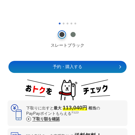
スレートブラック
予約・購入する
113,040
円
下取りに出すと
最大
相当
の
※1,2,3
PayPayポイントもらえる
下取り額を確認