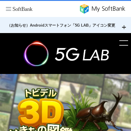
（お知らせ）Androidスマートフォン「5G LAB」アイコン変更
2026年4月17日（金）より、最新のAIを気軽にご体験いただけ
る新サービス『だれでもAI』を開始します。
これにともない、Androidスマートフォン向けに提供しておりま
す『5G LAB』アイコンは、『だれでもAI』につながるアイコン
へと変更しました。
・
「5G LAB」の各サービスは、引き続きご利用いただけます。
・
「だれでもAI」は
こちら