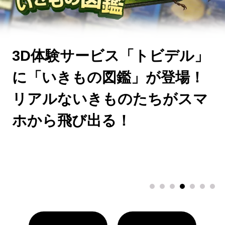
AKB48劇場公演をVRで！推し
が追えるライブ&アーカイブ
配信。
ここでしか見られない特別イ
ンタビューもお楽しみに！