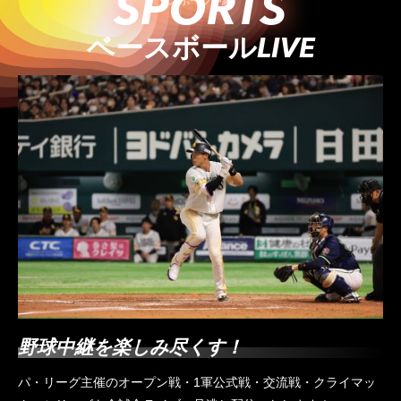
SPORTS
スポーツ中継
ベースボールLIVE
野球中継を楽しみ尽くす！
パ・リーグ主催のオープン戦・1軍公式戦・交流戦・クライマッ