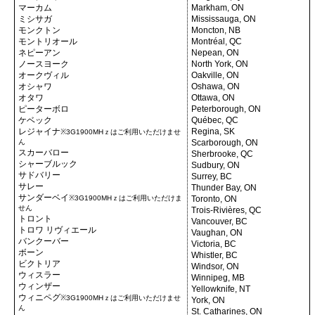
マーカム
Markham, ON
ミシサガ
Mississauga, ON
モンクトン
Moncton, NB
モントリオール
Montréal, QC
ネピーアン
Nepean, ON
ノースヨーク
North York, ON
オークヴィル
Oakville, ON
オシャワ
Oshawa, ON
オタワ
Ottawa, ON
ピーターボロ
Peterborough, ON
ケベック
Québec, QC
レジャイナ
Regina, SK
※3G1900MHｚはご利用いただけませ
ん
Scarborough, ON
スカーバロー
Sherbrooke, QC
シャーブルック
Sudbury, ON
サドバリー
Surrey, BC
サレー
Thunder Bay, ON
サンダーベイ
※3G1900MHｚはご利用いただけま
Toronto, ON
せん
Trois-Rivières, QC
トロント
Vancouver, BC
トロワ リヴィエール
Vaughan, ON
バンクーバー
Victoria, BC
ボーン
Whistler, BC
ビクトリア
Windsor, ON
ウィスラー
Winnipeg, MB
ウィンザー
Yellowknife, NT
ウィニペグ
※3G1900MHｚはご利用いただけませ
York, ON
ん
St. Catharines, ON