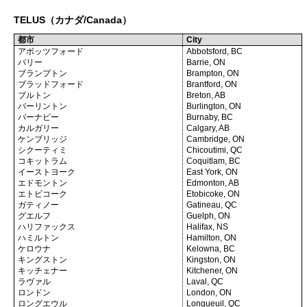
TELUS（カナダ/Canada）
都市
City
アボッツフォード
Abbotsford, BC
バリー
Barrie, ON
ブランプトン
Brampton, ON
ブラッドフォード
Brantford, ON
ブルトン
Breton, AB
バーリントン
Burlington, ON
バーナビー
Burnaby, BC
カルガリー
Calgary, AB
ケンブリッジ
Cambridge, ON
シクーティミ
Chicoutimi, QC
コキットラム
Coquitlam, BC
イーストヨーク
East York, ON
エドモントン
Edmonton, AB
エトビコーク
Etobicoke, ON
ガティノー
Gatineau, QC
グエルフ
Guelph, ON
ハリファックス
Halifax, NS
ハミルトン
Hamilton, ON
ケロウナ
Kelowna, BC
キングストン
Kingston, ON
キッチェナー
Kitchener, ON
ラヴァル
Laval, QC
ロンドン
London, ON
ロングエウル
Longueuil, QC