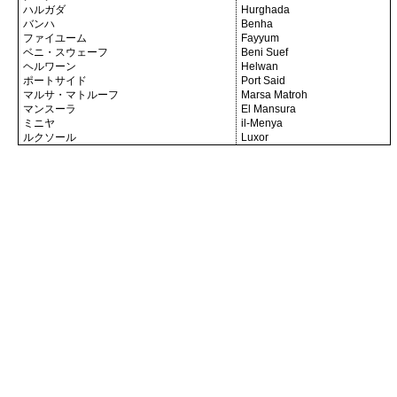
ハルガダ
Hurghada
バンハ
Benha
ファイユーム
Fayyum
ベニ・スウェーフ
Beni Suef
ヘルワーン
Helwan
ポートサイド
Port Said
マルサ・マトルーフ
Marsa Matroh
マンスーラ
El Mansura
ミニヤ
il-Menya
ルクソール
Luxor