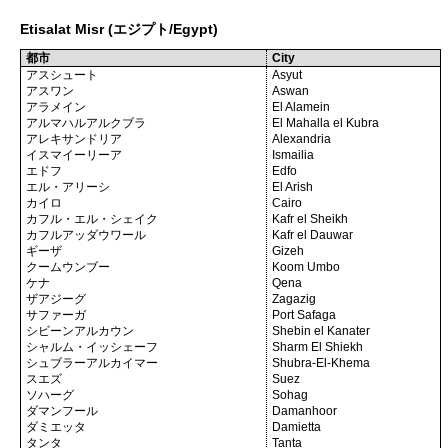
Etisalat Misr (エジプト/Egypt)
都市
City
アスシュート
Asyut
アスワン
Aswan
アラメイン
El Alamein
アルマハルアルクブラ
El Mahalla el Kubra
アレキサンドリア
Alexandria
イスマイーリーア
Ismailia
エドフ
Edfo
エル・アリーシ
El Arish
カイロ
Cairo
カフル・エル・シェイク
Kafr el Sheikh
カフルアッダウワール
Kafr el Dauwar
ギーザ
Gizeh
クームウンブー
Koom Umbo
ケナ
Qena
ザアジーグ
Zagazig
サファーガ
Port Safaga
シビーンアルカウン
Shebin el Kanater
シャルム・イッシェーフ
Sharm El Shiekh
シュブラーアルカイマー
Shubra-El-Khema
スエズ
Suez
ソハーグ
Sohag
ダマンフール
Damanhoor
ダミエッタ
Damietta
タンタ
Tanta