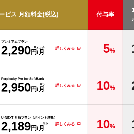
ービス
月額料金(税込)
付与率
プレミアムプラン
5
2,290
※2,3,4
詳しくみる
%
円/月
Perplexity Pro
for SoftBank
10
2,950
※5
詳しくみる
%
円/月
U-NEXT 月額プラン
（ポイント増量）
10
2,189
※6
詳しくみる
%
円/月