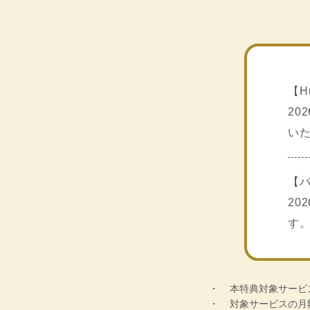
【H
20
いた
【バ
20
す
本特典対象サービ
対象サービスの月