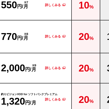
550
10
※7
詳しくみる
円/月
%
770
20
※8
詳しくみる
円/月
%
2,000
20
※9
詳しくみる
円/月
%
釣りビジョンVOD
for ソフトバンクプレミアム
20
1,320
詳しくみる
%
円/月