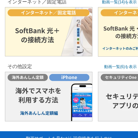
インターネット／固定電話
動画一覧(14)を表示
SoftBank 光・1ギガ
SoftBank
の接続方法
の接続
ンターネットのみご利用の場合
インターネットの
その他設定
動画一覧(6)を表示
海外でスマホを
セキュリティ
利用する方法
の利用
海外あんしん定額編
セキュリテ