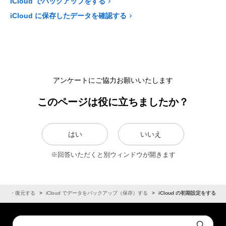
iCloud でバックアップをする
iCloud に保存したデータを確認する
アンケートにご協力お願いいたします
このページは役に立ちましたか？
はい
いいえ
※回答いただくと別ウィンドウが開きます
存）・復元する
iCloud でデータをバックアップ（保存）する
iCloud の初期設定をする
Conduct