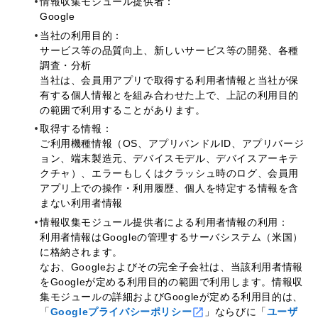
情報収集モジュール提供者：
Google
当社の利用目的：
サービス等の品質向上、新しいサービス等の開発、各種
調査・分析
当社は、会員用アプリで取得する利用者情報と当社が保
有する個人情報とを組み合わせた上で、上記の利用目的
の範囲で利用することがあります。
取得する情報：
ご利用機種情報（OS、アプリバンドルID、アプリバージ
ョン、端末製造元、デバイスモデル、デバイスアーキテ
クチャ）、エラーもしくはクラッシュ時のログ、会員用
アプリ上での操作・利用履歴、個人を特定する情報を含
まない利用者情報
情報収集モジュール提供者による利用者情報の利用：
利用者情報はGoogleの管理するサーバシステム（米国）
に格納されます。
なお、Googleおよびその完全子会社は、当該利用者情報
をGoogleが定める利用目的の範囲で利用します。情報収
集モジュールの詳細およびGoogleが定める利用目的は、
「
Googleプライバシーポリシー
」ならびに「
ユーザ