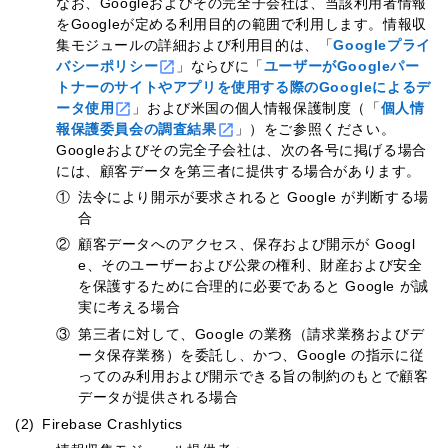
なお、Googleおよびその完全子会社は、当該利用者情報
をGoogleが定める利用目的の範囲で利用します。情報収
集モジュールの詳細および利用目的は、「
Googleプライ
バシーポリシー
」ならびに「
ユーザーがGoogleパー
トナーのサイトやアプリを使用する際のGoogleによるデ
ータ使用
」および米国の個人情報保護制度（「
個人情
報保護委員会の調査結果
」）をご参照ください。
Googleおよびその完全子会社は、次の各号に掲げる場合
には、顧客データを第三者に提供する場合があります。
①
法令により開示が要求されると Google が判断する場
合
②
顧客データへのアクセス、保存および開示が Googl
e、そのユーザーおよび公衆の権利、財産および安全
を保護するために合理的に必要であると Google が誠
実に考える場合
③
第三者に対して、Google の業務（請求業務およびデ
ータ保存業務）を委託し、かつ、Google の指示に従
ってのみ利用および開示できる旨の制約のもとで顧客
データが提供される場合
(2)
Firebase Crashlytics