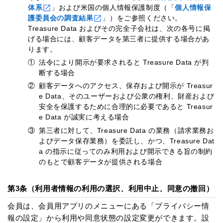
体系
」および米国の個人情報保護制度（「
個人情報保
護委員会の調査結果
」）をご参照ください。
Treasure Data およびその完全子会社は、次の各号に掲
げる場合には、顧客データを第三者に提供する場合があ
ります。
①
法令により開示が要求されると Treasure Data が判
断する場合
②
顧客データへのアクセス、保存および開示が Treasur
e Data、そのユーザーおよび公衆の権利、財産および
安全を保護するために合理的に必要であると Treasur
e Data が誠実に考える場合
③
第三者に対して、Treasure Data の業務（請求業務お
よびデータ保存業務）を委託し、かつ、Treasure Dat
a の指示に従ってのみ利用および開示できる旨の制約
のもとで顧客データが提供される場合
第3条（利用者情報の利用の選択、利用中止、同意の撤回）
会員は、会員用アプリのメニューにある「プライバシー情
報の設定」から利用や同意状態の設定変更ができます。設