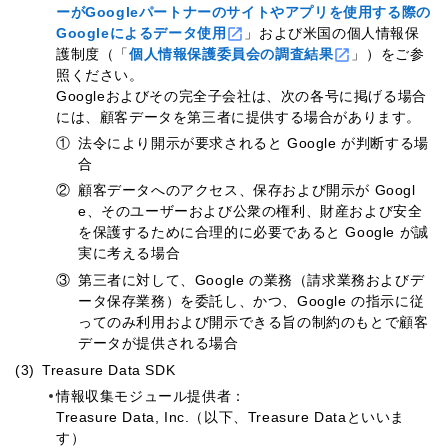
ーがGoogleパートナーのサイトやアプリを使用する際の
Googleによるデータ使用
」および米国の個人情報保
護制度（「
個人情報保護委員会の調査結果
」）をご参
照ください。
Googleおよびその完全子会社は、次の各号に掲げる場合
には、顧客データを第三者に提供する場合があります。
①
法令により開示が要求されると Google が判断する場
合
②
顧客データへのアクセス、保存および開示が Googl
e、そのユーザーおよび公衆の権利、財産および安全
を保護するために合理的に必要であると Google が誠
実に考える場合
③
第三者に対して、Google の業務（請求業務およびデ
ータ保存業務）を委託し、かつ、Google の指示に従
ってのみ利用および開示できる旨の制約のもとで顧客
データが提供される場合
(3)
Treasure Data SDK
情報収集モジュール提供者：
Treasure Data, Inc.（以下、Treasure Dataといいま
す）