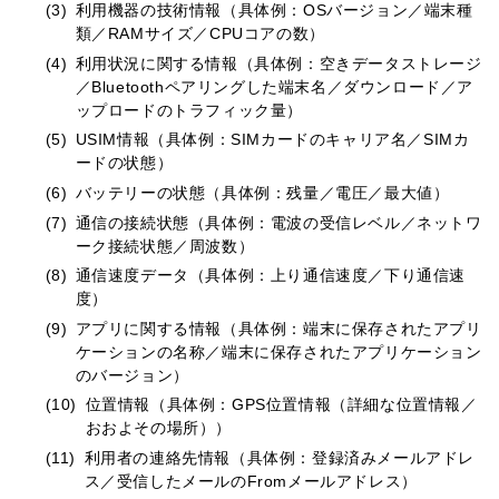
(3)
利用機器の技術情報（具体例：OSバージョン／端末種
類／RAMサイズ／CPUコアの数）
(4)
利用状況に関する情報（具体例：空きデータストレージ
／Bluetoothペアリングした端末名／ダウンロード／ア
ップロードのトラフィック量）
(5)
USIM情報（具体例：SIMカードのキャリア名／SIMカ
ードの状態）
(6)
バッテリーの状態（具体例：残量／電圧／最大値）
(7)
通信の接続状態（具体例：電波の受信レベル／ネットワ
ーク接続状態／周波数）
(8)
通信速度データ（具体例：上り通信速度／下り通信速
度）
(9)
アプリに関する情報（具体例：端末に保存されたアプリ
ケーションの名称／端末に保存されたアプリケーション
のバージョン）
(10)
位置情報（具体例：GPS位置情報（詳細な位置情報／
おおよその場所））
(11)
利用者の連絡先情報（具体例：登録済みメールアドレ
ス／受信したメールのFromメールアドレス）