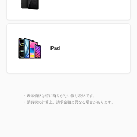
iPad
製品一覧に戻る
閉じ
・ 表示価格は特に断りがない限り税込です。
・ 消費税の計算上、請求金額と異なる場合があります。