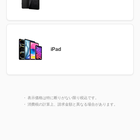
iPad
製品一覧に戻る
閉じ
・ 表示価格は特に断りがない限り税込です。
・ 消費税の計算上、請求金額と異なる場合があります。