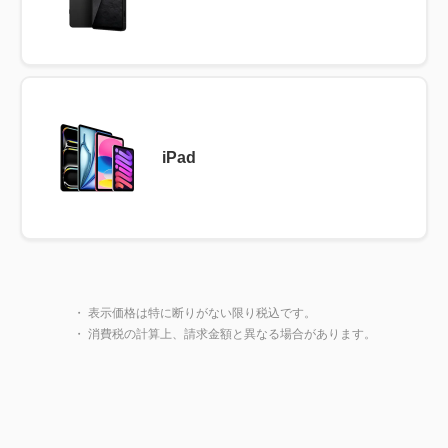
iPad
製品一覧に戻る
閉じ
・ 表示価格は特に断りがない限り税込です。
・ 消費税の計算上、請求金額と異なる場合があります。