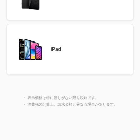
iPad
製品一覧に戻る
閉じ
・ 表示価格は特に断りがない限り税込です。
・ 消費税の計算上、請求金額と異なる場合があります。