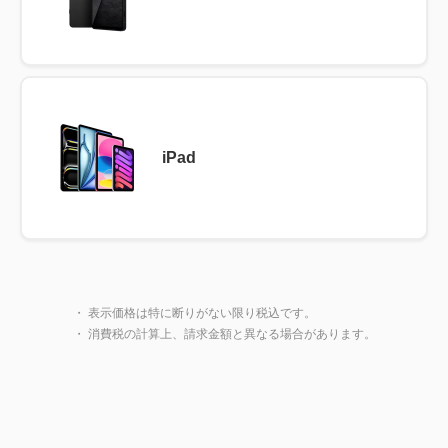
iPad
製品一覧に戻る
閉じ
・ 表示価格は特に断りがない限り税込です。
・ 消費税の計算上、請求金額と異なる場合があります。