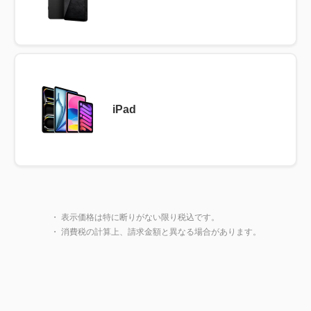
iPad
製品一覧に戻る
閉じ
・ 表示価格は特に断りがない限り税込です。
・ 消費税の計算上、請求金額と異なる場合があります。