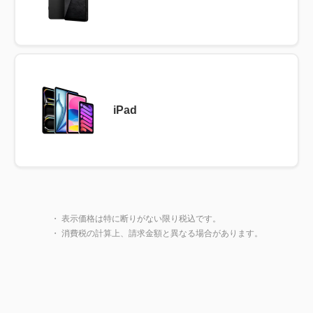
iPad
製品一覧に戻る
閉じ
・ 表示価格は特に断りがない限り税込です。
・ 消費税の計算上、請求金額と異なる場合があります。