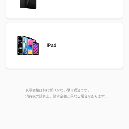
iPad
製品一覧に戻る
閉じ
・ 表示価格は特に断りがない限り税込です。
・ 消費税の計算上、請求金額と異なる場合があります。