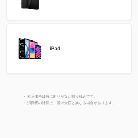
iPad
製品一覧に戻る
閉じ
・ 表示価格は特に断りがない限り税込です。
・ 消費税の計算上、請求金額と異なる場合があります。