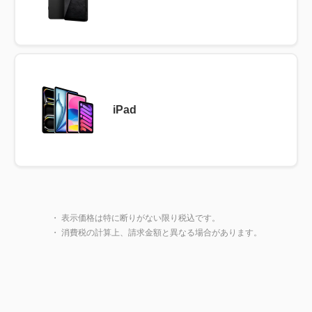
iPad
製品一覧に戻る
閉じ
・ 表示価格は特に断りがない限り税込です。
・ 消費税の計算上、請求金額と異なる場合があります。