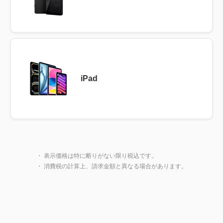
iPad
製品一覧に戻る
閉じ
・ 表示価格は特に断りがない限り税込です。
・ 消費税の計算上、請求金額と異なる場合があります。