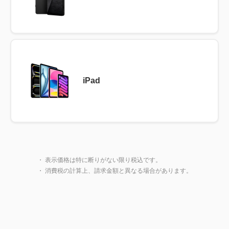
iPad
製品一覧に戻る
閉じ
・ 表示価格は特に断りがない限り税込です。
・ 消費税の計算上、請求金額と異なる場合があります。