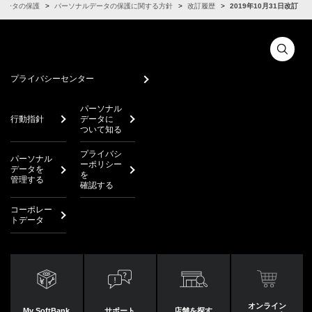
データの保護
パーソナルデータの保護に関する方針
改訂履歴
2019年10月31日改訂
プライバシーセンター
パーソナル
行動指針
データに
ついて知る
プライバシ
パーソナル
ーポリシー
データを
を
管理する
確認する
コーポレー
トデータ
オンライン
My SoftBank
サポート
店舗を探す