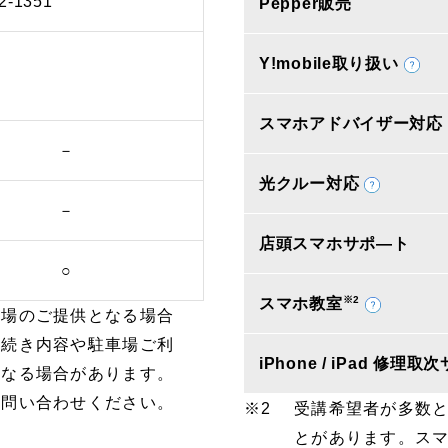
2-1351
Pepper販売
Y!mobile取り扱い
スマホアドバイザー対応
－
光クルー対応
－
店頭スマホサポ―ト
○
※2
スマホ教室
車場のご提供となる場合
手続き内容や駐車場ご利
iPhone / iPad 修理
となる場合があります。
お問い合わせください。
受講希望者が多数
とがあります。ス