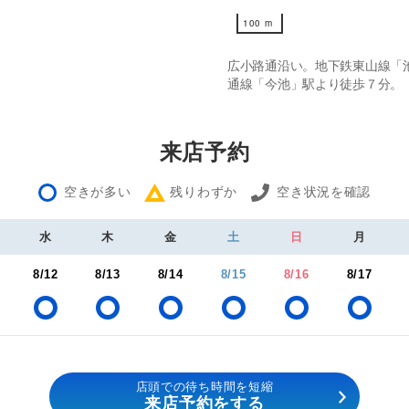
100 m
100 m
広小路通沿い。地下鉄東山線「
通線「今池」駅より徒歩７分。
来店予約
空きが多い
残りわずか
空き状況を確認
水
木
金
土
日
月
8/12
8/13
8/14
8/15
8/16
8/17
店頭での待ち時間を短縮
来店予約をする