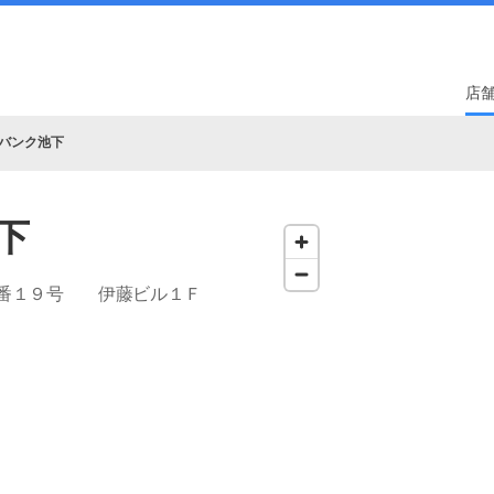
店
バンク池下
下
２番１９号 伊藤ビル１Ｆ