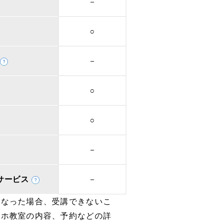
－
○
－
○
○
－
取次サービス
－
となった場合、受講できないこ
マホ教室の内容、予約などの詳