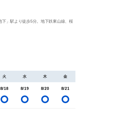
池下」駅より徒歩5分。地下鉄東山線、桜
火
水
木
金
8/18
8/19
8/20
8/21