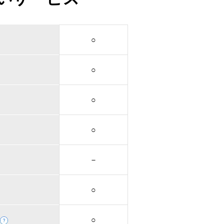
○
○
○
○
－
○
○