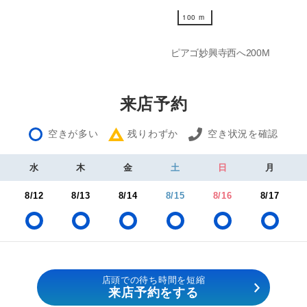
100 m
100 m
ピアゴ妙興寺西へ200M
来店予約
空きが多い
残りわずか
空き状況を確認
水
木
金
土
日
月
8/12
8/13
8/14
8/15
8/16
8/17
店頭での待ち時間を短縮
来店予約をする