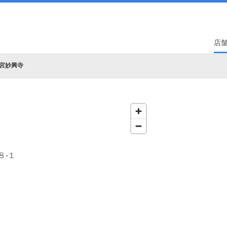
店
宮妙興寺
８‐１