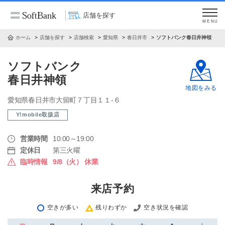
店舗を探す
MENU
ホーム
店舗を探す
店舗検索
愛知県
春日井市
ソフトバンク春日井神領
ソフトバンク
春日井神領
地図をみる
愛知県春日井市大留町７丁目１１‐６
Y!mobile取扱店
営業時間
10:00～19:00
定休日
第三火曜
臨時情報
9/8（火） 休業
来店予約
空きが多い
残りわずか
空き状況を確認