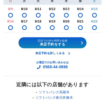
日
月
火
水
木
金
土
8/9
8/10
8/11
8/12
8/13
8/14
8/15
8/16
8/17
8/18
8/19
8/20
8/21
8/22
店頭での待ち時間を短縮
来店予約をする
来店予約を詳しくみる
お電話でのお問い合わせは
0568-44-0866
近隣には以下の店舗があります
ソフトバンク高蔵寺
ソフトバンク春日井篠木