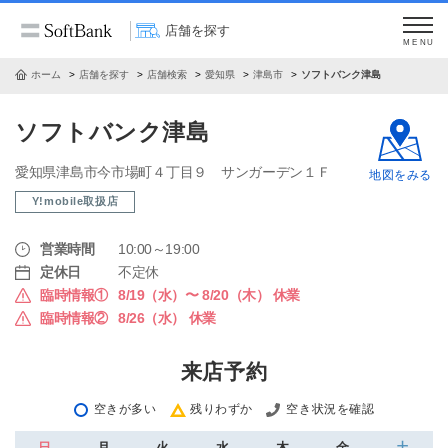
店舗を探す
MENU
ホーム
店舗を探す
店舗検索
愛知県
津島市
ソフトバンク津島
ソフトバンク津島
愛知県津島市今市場町４丁目９ サンガーデン１Ｆ
地図をみる
Y!mobile取扱店
営業時間
10:00～19:00
定休日
不定休
臨時情報①
8/19（水）〜 8/20（木） 休業
臨時情報②
8/26（水） 休業
来店予約
空きが多い
残りわずか
空き状況を確認
日
月
火
水
木
金
土