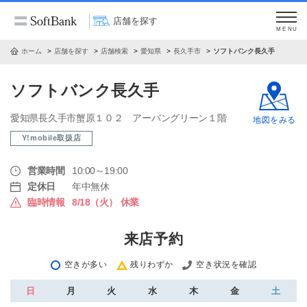
店舗を探す
MENU
ホーム
店舗を探す
店舗検索
愛知県
長久手市
ソフトバンク長久手
ソフトバンク長久手
愛知県長久手市蟹原１０２ アーバングリーン１階
地図をみる
Y!mobile取扱店
営業時間
10:00～19:00
定休日
年中無休
臨時情報
8/18（火） 休業
来店予約
空きが多い
残りわずか
空き状況を確認
日
月
火
水
木
金
土