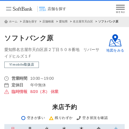
店舗を探す
MENU
ホーム
店舗を探す
店舗検索
愛知県
名古屋市天白区
ソフトバンク原
ソフトバンク原
愛知県名古屋市天白区原２丁目５０８番地 リバーサ
地図をみる
イドヒルズ１Ｆ
Y!mobile取扱店
営業時間
10:00～19:00
定休日
年中無休
臨時情報
8/20（木） 休業
来店予約
空きが多い
残りわずか
空き状況を確認
日
月
火
水
木
金
土