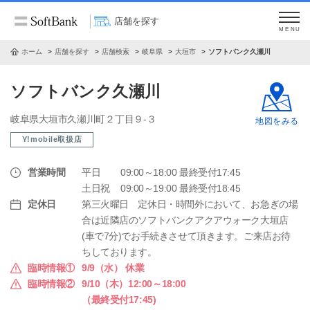
店舗を探す
MENU
ホーム
店舗を探す
店舗検索
岐阜県
大垣市
ソフトバンク久瀬川
ソフトバンク久瀬川
岐阜県大垣市久瀬川町２丁目９‐３
地図をみる
Y!mobile取扱店
営業時間
平日
09:00～18:00 最終受付17:45
土日祝
09:00～19:00 最終受付18:45
定休日
第三火曜日 定休日・時間外において、お急ぎの場
合は近隣店のソフトバンクアクアウォーク大垣店
(車で7分)でお手続きさせて頂きます。ご来店お待
ちしております。
臨時情報①
9/9（水） 休業
臨時情報②
9/10（木）12:00～18:00
（最終受付17:45)