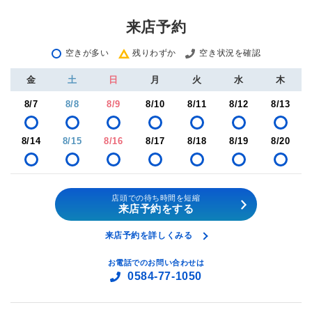
来店予約
空きが多い
残りわずか
空き状況を確認
金
土
日
月
火
水
木
8/7
8/8
8/9
8/10
8/11
8/12
8/13
8/14
8/15
8/16
8/17
8/18
8/19
8/20
店頭での待ち時間を短縮
来店予約をする
来店予約を詳しくみる
お電話でのお問い合わせは
0584-77-1050